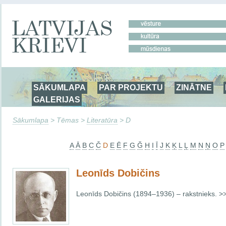
SĀKUMLAPA
PAR PROJEKTU
ZINĀTNE
GALERIJAS
Sākumlapa
> Tēmas >
Literatūra
> D
A
Ā
B
C
Č
D
E
Ē
F
G
Ğ
H
I
Ī
J
K
Ķ
L
Ļ
M
N
Ņ
O
P
Leonīds Dobičins
Leonīds Dobičins (1894–1936) – rakstnieks. >