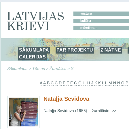
SĀKUMLAPA
PAR PROJEKTU
ZINĀTNE
GALERIJAS
Sākumlapa
> Tēmas >
Žurnālisti
> S
A
Ā
B
C
Č
D
E
Ē
F
G
Ğ
H
I
Ī
J
K
Ķ
L
Ļ
M
N
Ņ
O
P
Nataļja Sevidova
Nataļja Sevidova (1955) – žurnāliste. >>