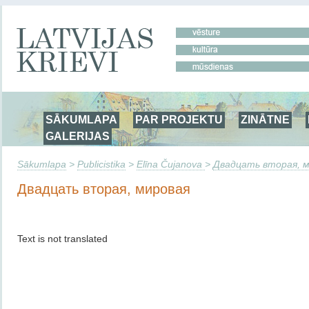
SĀKUMLAPA
PAR PROJEKTU
ZINĀTNE
GALERIJAS
Sākumlapa
>
Publicistika
>
Elīna Čujanova
>
Двадцать вторая, 
Двадцать вторая, мировая
Text is not translated