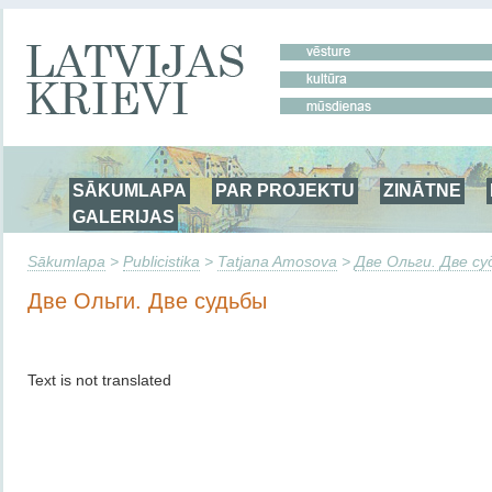
SĀKUMLAPA
PAR PROJEKTU
ZINĀTNE
GALERIJAS
Sākumlapa
>
Publicistika
>
Tatjana Amosova
>
Две Ольги. Две су
Две Ольги. Две судьбы
Text is not translated