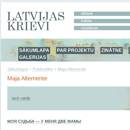
SĀKUMLAPA
PAR PROJEKTU
ZINĀTNE
GALERIJAS
Sākumlapa
>
Publicistika
>
Maja Altemente
Maja Altemente
lasīt vairāk
МОЯ СУДЬБА — У МЕНЯ ДВЕ МАМЫ