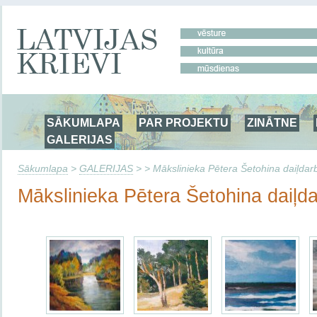
SĀKUMLAPA
PAR PROJEKTU
ZINĀTNE
GALERIJAS
Sākumlapa
>
GALERIJAS
> > Mākslinieka Pētera Šetohina daiļdar
Mākslinieka Pētera Šetohina daiļd