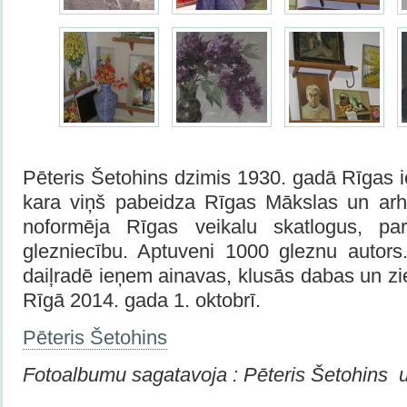
Pēteris Šetohins dzimis 1930. gadā Rīgas 
kara viņš pabeidza Rīgas Mākslas un arhi
noformēja Rīgas veikalu skatlogus, par
glezniecību. Aptuveni 1000 gleznu autors
daiļradē ieņem ainavas, klusās dabas un zie
Rīgā 2014. gada 1. oktobrī.
Pēteris Šetohins
Fotoalbumu sagatavoja : Pēteris Šetohins 