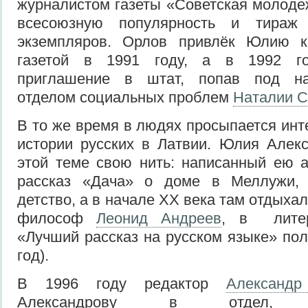
журналистом газеты «Советская молоде
всесоюзную популярность и тираж
экземпляров. Орлов привлёк Юлию к
газетой в 1991 году, а в 1992 г
приглашение в штат, попав под н
отделом социальных проблем
Наталии 
В то же время в людях просыпается инт
истории русских в Латвии. Юлия Алек
этой теме свою нить: написанный ею 
рассказ «Дача» о доме в Меллужи, 
детство, а в начале ХХ века там отдыхал
философ
Леонид Андреев
, в литер
«Лучший рассказ на русском языке» пол
год).
В 1996 году редактор
Александр
Александрову в отдел, неп