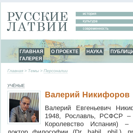
ГЛАВНАЯ
О ПРОЕКТЕ
НАУКА
ПУБЛИЦ
ГАЛЕРЕЯ
Главная
> Темы >
Персоналии
УЧЁНЫЕ
Валерий Никифоров
Валерий Евгеньевич Ники
1948, Рославль, РСФСР –
Королевство Испания) – 
доктор философии (Dr. habil. phil.), 