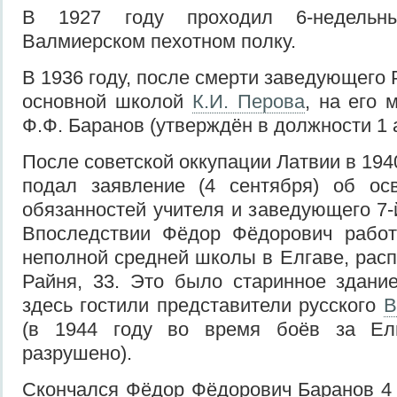
В 1927 году проходил 6-недель
Валмиерском пехотном полку.
В 1936 году, после смерти заведующего 
основной школой
К.И. Перова
, на его 
Ф.Ф. Баранов (утверждён в должности 1 а
После советской оккупации Латвии в 194
подал заявление (4 сентября) об ос
обязанностей учителя и заведующего 7-
Впоследствии Фёдор Фёдорович работ
неполной средней школы в Елгаве, расп
Райня, 33. Это было старинное здани
здесь гостили представители русского
В
(в 1944 году во время боёв за Ел
разрушено).
Скончался Фёдор Фёдорович Баранов 4 