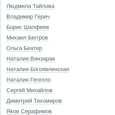
Людмила Тайлова
Владимир Герич
Борис Шалфеев
Михаил Беггров
Ольга Беатер
Наталия Винзарая
Наталия Богоявленская
Наталия Гегелло
Сергей Михайлов
Димитрий Тихомиров
Яков Серафимов