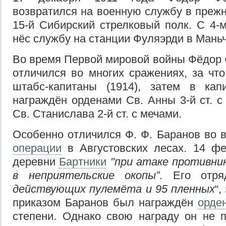
возвратился на военную службу в прежн
15-й Сибирский стрелковый полк. С 4-
нёс службу на станции Фуляэрди в Мань
Во время Первой мировой войны Фёдор
отличился во многих сражениях, за чт
штабс-капитаны (1914), затем в кап
награждён орденами Св. Анны 3-й ст. с
Св. Станислава 2-й ст. с мечами.
Особенно отличился Ф. Ф. Баранов во
операции
в Августовских лесах. 14 фе
деревни
Бартники
"при атаке противни
в неприятельские окопы”
. Его от
действующих пулемёта и 95 пленных
“
приказом Баранов был награждён
орде
степени. Однако свою награду он не п