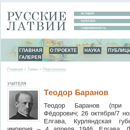
ГЛАВНАЯ
О ПРОЕКТЕ
НАУКА
ПУБЛИЦ
ГАЛЕРЕЯ
Главная
> Темы >
Персоналии
УЧИТЕЛЯ
Теодор Баранов
Теодор Баранов (при 
Фёдорович; 26 октября/7 но
Елгава, Курляндская губ
империя – 4 апреля 1946, Елгава, 