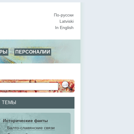
По-русски
Latviski
In English
АРЫ
ПЕРСОНАЛИИ
ТЕМЫ
Исторические факты
Балто-славянские связи