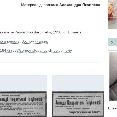
Материал дополнила
Александра Яковлева
saimē. – Pašvaldību darbinieks, 1938. g. 1. marts.
во и юность. Воспоминания.
УН
/184727637/sergey-stepanovich-polubinskiy
Елен