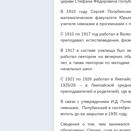
церкви Стефана Фёдоровича Полуби
В 1910 году Сергей Полубински
математическом факультете Юрьевс
учителя гимназии и прогимназии с 
С 1910 по 1917 год работал в Валк
преподавал естествоведение, физи
В 1917 в составе училища был эва
работал лектором на вечерних общ
лет, а также лектором по методике
начальных школ .
С 1921 по 1926 работал в Лиепайс
1925/26 – в Лиепайской сред
преподавателей и родителей), где в
В связи с утверждением И.Д. Поля
гимназии, Полубинский в сентября
вплоть до ее закрытия в 1935 году.
Сведения о том, чем занимался
обнаружены. Однако, судя по всему,