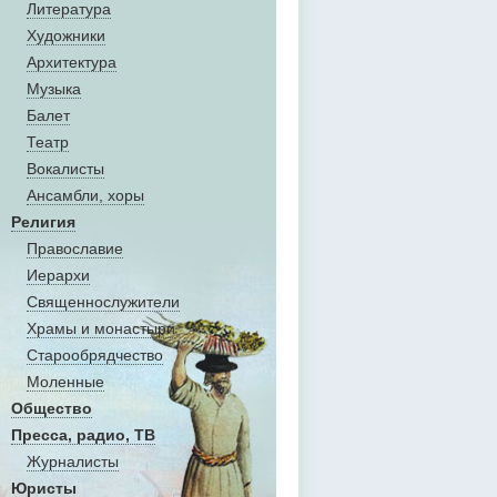
Литература
Художники
Aрхитектура
Музыка
Балет
Театр
Вокалисты
Aнсамбли, хоры
Религия
Православие
Иерархи
Священнослужители
Храмы и монастыри
Старообрядчество
Моленные
Общество
Пресса, радио, ТВ
Журналисты
Юристы