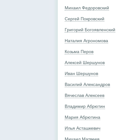
Михаил Федоровский
Сергей Покровский
Григорий Богоявленский
Наталия Агрономова
Козьма Перов
Алексей Шершунов
Иван Шершунов
Василий Александров
Вячеслав Алексеев
Владимир Абрютин
Мария Абрютина
Илья Асташкевич
Михаил Матвеев