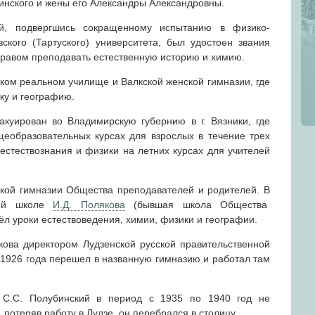
нского и жены его Александры Александровны.
й, подвергшись сокращенному испытанию в физико-
кого (Тартуского) университета, был удостоен звания
правом преподавать естественную историю и химию.
ском реальном училище и Валкской женской гимназии, где
ку и географию.
куирован во Владимирскую губернию в г. Вязники, где
еобразовательных курсах для взрослых в течение трех
 естествознания и физики на летних курсах для учителей
кой гимназии Общества преподавателей и родителей. В
ней школе
И.Д. Полякова
(бывшая школа Общества
ёл уроки естествоведения, химии, физики и географии.
кова директором Лудзенской русской правительственной
 1926 года перешел в названную гимназию и работал там
 С.С. Полубинский в период с 1935 по 1940 год не
 потеряв работу в Лудзе, он перебрался в столицу.