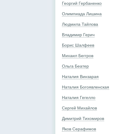
Георгий Гербаненко
Олимпиада Лишина
Людмила Тайлова
Владимир Герич
Борис Шалфеев
Михаил Беггров
Ольга Беатер
Наталия Винзарая
Наталия Богоявленская
Наталия Гегелло
Сергей Михайлов
Димитрий Тихомиров
Яков Серафимов