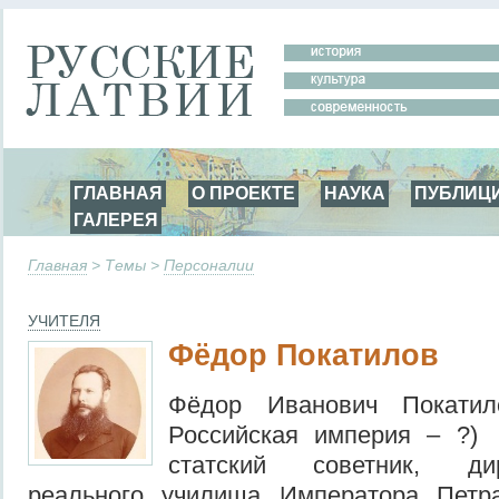
ГЛАВНАЯ
О ПРОЕКТЕ
НАУКА
ПУБЛИЦ
ГАЛЕРЕЯ
Главная
> Темы >
Персоналии
УЧИТЕЛЯ
Фёдор Покатилов
Фёдор Иванович Покатил
Российская империя – ?)
статский советник, ди
реального училища Императора Петр