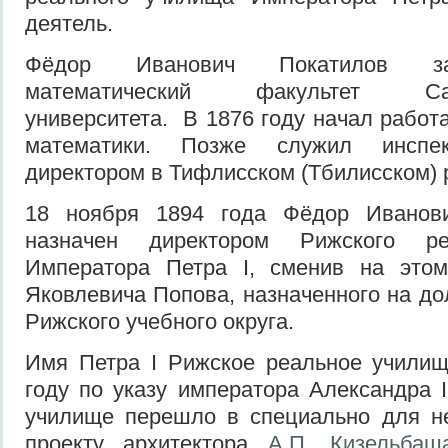
деятель.
Фёдор Иванович Покатилов за
математический факультет Санкт
университета. В 1876 году начал работ
математики. Позже служил инспе
директором в Тифлисском (Тбилисском)
18 ноября 1894 года Фёдор Иванов
назначен директором Рижского ре
Императора Петра I, сменив на это
Яковлевича Попова, назначенного на до
Рижского учебного округа.
Имя Петра I Рижское реальное училищ
году по указу императора Александра I
училище перешло в специально для не
проекту архитектора
А.П. Кизельбаш