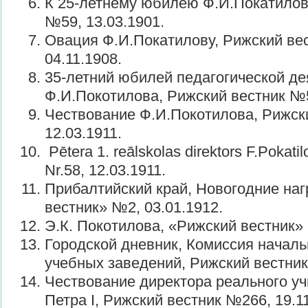
К 25-летнему юбилею Ф.И.Покатилов
№59, 13.03.1901.
Овация Ф.И.Покатилову, Рижский ве
04.11.1908.
35-летний юбилей педагогической де
Ф.И.Покотилова, Рижский вестник №5
Чествование Ф.И.Покотилова, Рижск
12.03.1911.
Pētera 1. reālskolas direktors F.Pokatil
Nr.58, 12.03.1911.
Прибалтийский край, Новогодние на
вестник» №2, 03.01.1912.
Э.К. Покотилова, «Рижский вестник» 
Городской дневник, Комиссия началь
учебных заведений, Рижский вестник
Чествование директора реального у
Петра I, Рижский вестник №266, 19.11