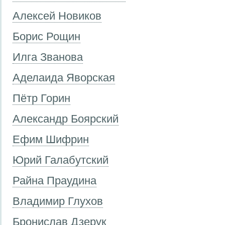
Алексей Новиков
Борис Рощин
Илга Званова
Аделаида Яворская
Пётр Горин
Александр Боярский
Ефим Шифрин
Юрий Галабутский
Райна Праудина
Владимир Глухов
Бронислав Дзерук