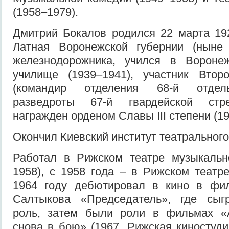
(1958–1979).
Дмитрий Бокалов родился 22 марта 19
Латная Воронежской губернии (ныне
железнодорожника, учился в Вороне
училище (1939–1941), участник Вто
(командир отделения 68-й отдель
разведроты 67-й гвардейской стре
награжден орденом Славы III степени (19
Окончил Киевский институт театрального 
Работал в Рижском театре музыкальн
1958), с 1958 года – в Рижском театр
1964 году дебютировал в кино в фи
Салтыкова «Председатель», где сыг
роль, затем были роли в фильмах «А
снова в бою» (1967, Рижская киностуди