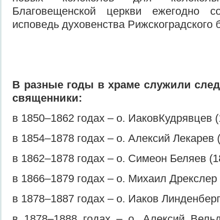
Благовещенской церкви ежегодно с
исповедь духовенства Рижскоградского 
В разные годы в храме служили сле
священники:
в
1850–1862 годах – о. ИаковКудрявцев (
в 1854–1878 годах – о. Алексий Лекарев 
в 1862–1878 годах – о. Симеон Беляев (1
в 1866–1879 годах – о. Михаил Дрекслер 
в 1878–1887 годах – о. Иаков Линденберг
в 1878–1888 годах – о. Алексий Вель