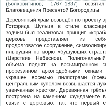
(Болховитинов; 1767–1837)
освятил
Благовещения Пресвятой Богородицы.
Деревянный храм возведён по проекту а
Готфрида Шульца в стиле классициз
зодчим был реализован принцип «кораб
церковь представляет из себя
продолговатое сооружение, символизир
плывущий по морю «бушующих страсте
(Царствие Небесное). Полигональны
объема поднят на восьмигранном св
прорезанном аркоподобными окнами.
украшен восемью пилястрами (псевд
центральным куполом возвышается лук
увенчанная крестом. Деревянная трёхъ
построена на каменном фундаменте в
связи с церковью, так что первый е