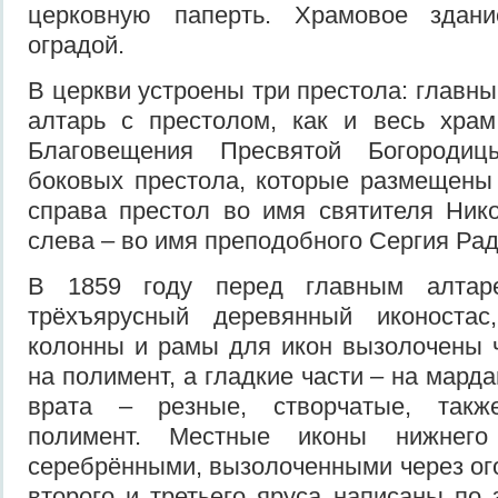
церковную паперть. Храмовое здан
оградой.
В церкви устроены три престола: главн
алтарь с престолом, как и весь храм
Благовещения Пресвятой Богороди
боковых престола, которые размещены 
справа престол во имя святителя Ник
слева – во имя преподобного Сергия Рад
В 1859 году перед главным алтар
трёхъярусный деревянный иконостас
колонны и рамы для икон вызолочены 
на полимент, а гладкие части – на марда
врата – резные, створчатые, так
полимент. Местные иконы нижнего
серебрёнными, вызолоченными через ого
второго и третьего яруса написаны по 