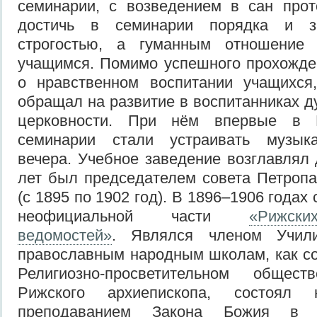
семинарии, с возведением в сан прот
достичь в семинарии порядка и з
строгостью, а гуманным отношение
учащимся. Помимо успешного прохожде
о нравственном воспитании учащихся
обращал на развитие в воспитанниках д
церковности. При нём впервые в 
семинарии стали устраивать музыка
вечера. Учебное заведение возглавлял 
лет был председателем совета Петропа
(с 1895 по 1902 год). В 1896–1906 годах
неофициальной части
«Рижск
ведомостей»
. Являлся членом Учил
православным народным школам, как со
Религиозно-просветительном обще
Рижского архиепископа, состоял 
преподаванием Закона Божия в 