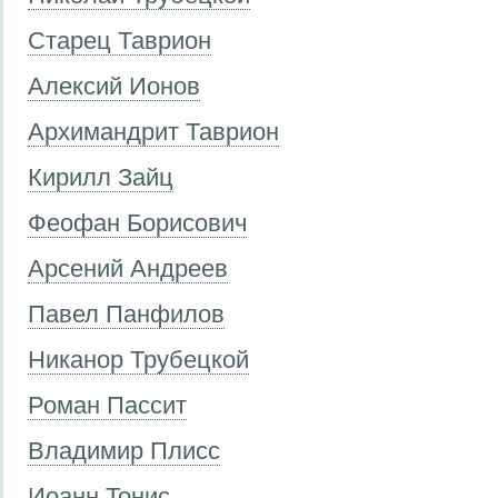
Старец Таврион
Алексий Ионов
Архимандрит Таврион
Кирилл Зайц
Феофан Борисович
Арсений Андреев
Павел Панфилов
Никанор Трубецкой
Роман Пассит
Владимир Плисс
Иоанн Тонис