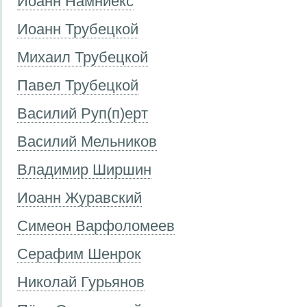
Иоанн Намниекс
Иоанн Трубецкой
Михаил Трубецкой
Павел Трубецкой
Василий Руп(п)ерт
Василий Мельников
Владимир Ширшин
Иоанн Журавский
Симеон Варфоломеев
Серафим Шенрок
Николай Гурьянов