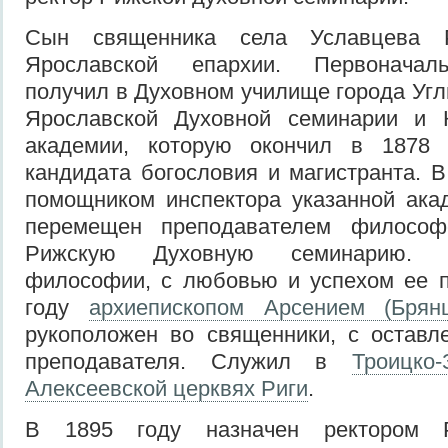
Сын священника села Уславцева Р
Ярославской епархии. Первоначал
получил в Духовном училище города Угл
Ярославской Духовной семинарии и 
академии, которую окончил в 1878 
кандидата богословия и магистранта. В
помощником инспектора указанной ака
перемещен преподавателем философ
Рижскую Духовную семинарию. Б
философии, с любовью и успехом ее п
году
архиепископом Арсением (Брян
рукоположен во священники, с оставл
преподавателя. Служил в
Троицко-
Алексеевской церквях Риги
.
В 1895 году назначен ректором Р