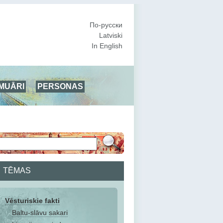
По-русски
Latviski
In English
MUĀRI
PERSONAS
TĒMAS
Vēsturiskie fakti
Baltu-slāvu sakari