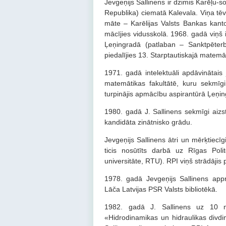
Jevgeņijs Sallinens ir dzimis Karēļu-
Republika) ciematā Kalevala. Viņa tēv
māte – Karēlijas Valsts Bankas kant
mācījies vidusskolā. 1968. gadā viņš i
Ļeņingradā (patlaban – Sanktpēter
piedalījies 13. Starptautiskajā matemā
1971. gadā intelektuāli apdāvinātais
matemātikas fakultātē, kuru sekmīg
turpinājis apmācību aspirantūrā Ļeņi
1980. gadā J. Sallinens sekmīgi aizst
kandidāta zinātnisko grādu.
Jevgeņijs Sallinens ātri un mērķtiecī
ticis nosūtīts darbā uz Rīgas Pol
universitāte, RTU). RPI viņš strādāji
1978. gadā Jevgeņijs Sallinens appr
Lāča Latvijas PSR Valsts bibliotēkā.
1982. gadā J. Sallinens uz 10 mē
«Hidrodinamikas un hidraulikas div