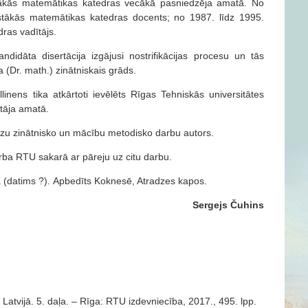
stākās matemātikas katedras vecākā pasniedzēja amatā. No
tākās matemātikas katedras docents; no 1987. līdz 1995.
ras vadītājs.
didāta disertācija izgājusi nostrifikācijas procesu un tās
 (Dr. math.) zinātniskais grāds.
nens tika atkārtoti ievēlēts Rīgas Tehniskās universitātes
tāja amatā.
dzu zinātnisko un mācību metodisko darbu autors.
arba RTU sakarā ar pāreju uz citu darbu.
 (datims ?).
Apbedīts Koknesē, Atradzes kapos.
Sergejs Čuhins
 Latvijā. 5. daļa. – Rīga: RTU izdevniecība, 2017., 495. lpp.