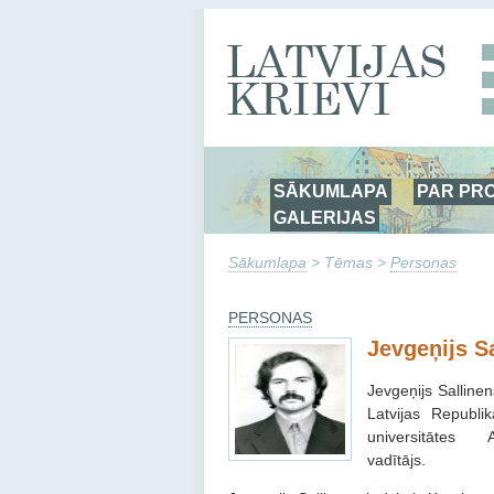
SĀKUMLAPA
PAR PR
GALERIJAS
Sākumlapa
> Tēmas >
Personas
PERSONAS
Jevgeņijs S
Jevgeņijs Salline
Latvijas Republi
universitāte
vadītājs.