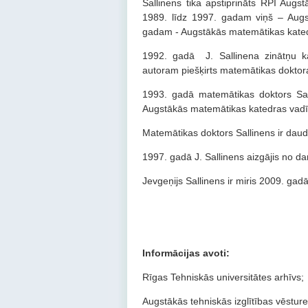
Sallinens tika apstiprināts RPI Aug
1989. līdz 1997. gadam viņš – Augs
gadam - Augstākās matemātikas kated
1992. gadā J. Sallinena zinātņu kan
autoram piešķirts matemātikas doktora
1993. gadā matemātikas doktors Salli
Augstākās matemātikas katedras vadī
Matemātikas doktors Sallinens ir dau
1997. gadā J. Sallinens aizgājis no d
Jevgeņijs Sallinens ir miris 2009. gadā
Informācijas avoti
:
Rīgas Tehniskās universitātes arhīvs;
Augstākās tehniskās izglītības vēsture