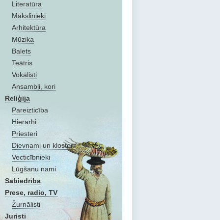
Literatūra
Mākslinieki
Arhitektūra
Mūzika
Balets
Teātris
Vokālisti
Ansambļi, kori
Reliģija
Pareizticība
Hierarhi
Priesteri
Dievnami un klosteri
Vecticībnieki
Lūgšanu nami
Sabiedrība
Prese, radio, TV
Žurnālisti
Juristi