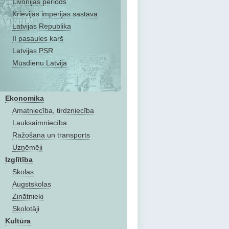
Livonijas periods
Krievijas impērijas sastāvā
Latvijas Republika
II pasaules karš
Latvijas PSR
Mūsdienu Latvija
Ekonomika
Amatniecība, tirdzniecība
Lauksaimniecība
Ražošana un transports
Uzņēmēji
Izglītība
Skolas
Augstskolas
Zinātnieki
Skolotāji
Kultūra