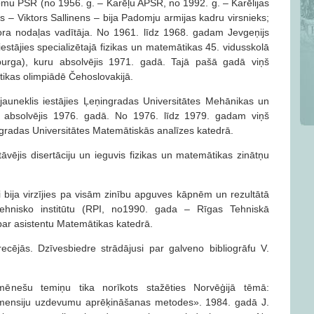
somu PSR (no 1956. g. – Karēļu APSR, no 1992. g. – Karēlijas
s – Viktors Sallinens – bija Padomju armijas kadru virsnieks;
ora nodaļas vadītāja. No 1961. līdz 1968. gadam Jevgeņijs
estājies specializētajā fizikas un matemātikas 45. vidusskolā
burga), kuru absolvējis 1971. gadā. Tajā pašā gadā viņš
tikas olimpiādē Čehoslovakijā.
 jauneklis iestājies Ļeņingradas Universitātes Mehānikas un
i absolvējis 1976. gadā. No 1976. līdz 1979. gadam viņš
ngradas Universitātes Matemātiskās analīzes katedrā.
āvējis disertāciju un ieguvis fizikas un matemātikas zinātņu
gi bija virzījies pa visām zinību apguves kāpnēm un rezultātā
itehnisko institūtu (RPI, no1990. gada – Rīgas Tehniskā
s par asistentu Matemātikas katedrā.
ecējās. Dzīvesbiedre strādājusi par galveno bibliogrāfu V.
nešu temiņu tika norīkots stažēties Norvēģijā tēmā:
dimensiju uzdevumu aprēķināšanas metodes». 1984. gadā J.