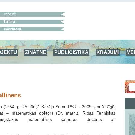
OJEKTU
ZINĀTNE
PUBLICISTIKA
KRĀJUMI
ME
allinens
ns (1954. g. 25. jūnijā Karēļu-Somu PSR – 2009. gadā Rīgā,
kā) – matemātikas doktors (Dr. math.), Rīgas Tehniskās
s Augstākās matemātikas katedras docents un