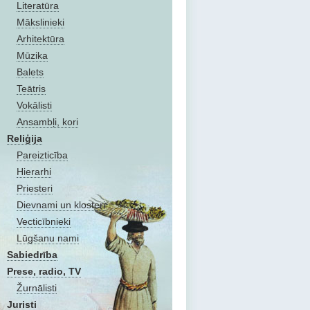
Literatūra
Mākslinieki
Arhitektūra
Mūzika
Balets
Teātris
Vokālisti
Ansambļi, kori
Reliģija
Pareizticība
Hierarhi
Priesteri
Dievnami un klosteri
Vecticībnieki
Lūgšanu nami
Sabiedrība
Prese, radio, TV
Žurnālisti
Juristi