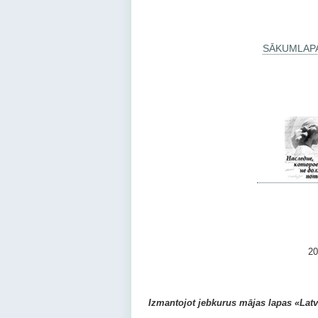
SĀKUMLAP
2010 –
Izmantojot jebkurus mājas lapas «Latvij