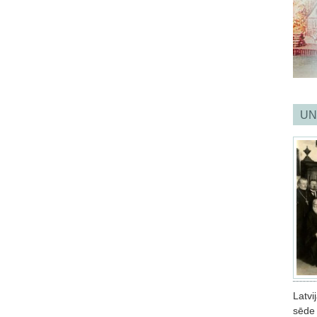
UN
Latv
sēde