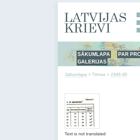
SĀKUMLAPA
PAR PR
GALERIJAS
Sākumlapa
> Tēmas >
1945-90
Text is not translated