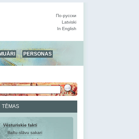
По-русски
Latviski
In English
MUĀRI
PERSONAS
TĒMAS
Vēsturiskie fakti
Baltu-slāvu sakari