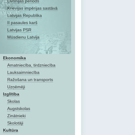
Livonijas periods
Krievijas impērijas sastāvā
Latvijas Republika
II pasaules karš
Latvijas PSR
Mūsdienu Latvija
Ekonomika
Amatniecība, tirdzniecība
Lauksaimniecība
Ražošana un transports
Uzņēmēji
Izglītība
Skolas
Augstskolas
Zinātnieki
Skolotāji
Kultūra