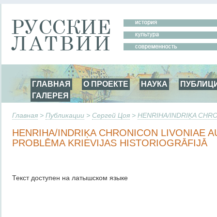
ГЛАВНАЯ
О ПРОЕКТЕ
НАУКА
ПУБЛИЦ
ГАЛЕРЕЯ
Главная
>
Публикации
>
Сергей Цоя
>
HENRIHA/INDRIĶA CHRO
HENRIHA/INDRIĶA CHRONICON LIVONIAE A
PROBLĒMA KRIEVIJAS HISTORIOGRĀFIJĀ
Текст доступен на латышском языке