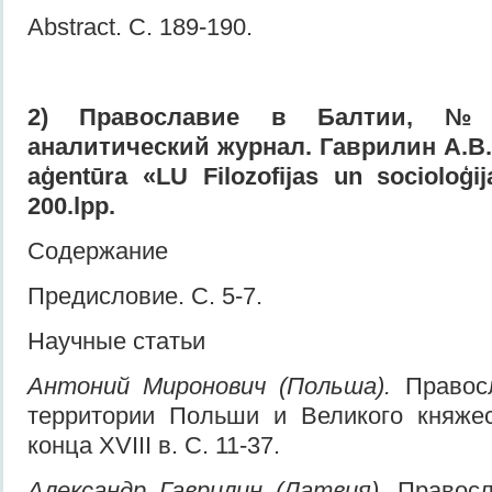
Abstract. С. 189-190.
2) Православие в Балтии, № 
аналитический журнал. Гаврилин А.В.
aģentūra «LU Filozofijas un socioloģija
200.lpp.
Содержание
Предисловие. С. 5-7.
Научные статьи
Антоний Миронович (Польша).
Правосл
территории Польши и Великого княжес
конца XVIII в. С. 11-37.
Александр Гаврилин (Латвия).
Правосл