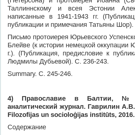
(Петерсона) и протоиерея Иоанна (Св
Таллиннскому и всея Эстонии Алекс
написанные в 1941-1943 гг. (Публика
публикации и примечания Татьяны Шор). 
Письмо протоиерея Юрьевского Успенск
Блейве (к истории немецкой оккупации 
г.). (Публикация, предисловие к публи
Людмилы Дубьевой). С. 236-243.
Summary. С. 245-246.
4
) Православие в Балтии,
аналитический журнал. Гаврилин А.В.
Filozofijas un socioloģijas institūts, 2016.
Содержание