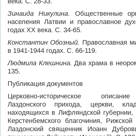
века. С. 28-33.
Зинаида Никулина.
Общественные орга
населения Латвии и православное дух
годах XX века. С. 34-65.
Константин Обозный.
Православная ми
в 1941-1944 годах. С. 66-119.
Людмила Клешнина.
Два храма в неором
135.
Публикация документов
Церковно-историческое описани
Лаздонского прихода, церкви, кл
находящихся в Лифляндской губернии, 
Керстенбемского благочиния, Рижской
Лаздонский священник Иоанн Дубров