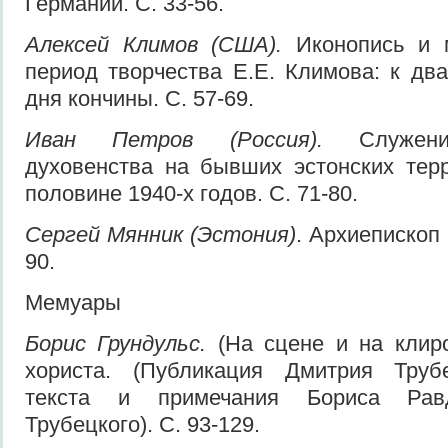
Германии. С. 33-56.
Алексей Климов (США).
Иконопись и 
период творчества Е.Е. Климова: к дв
дня кончины. С. 57-69.
Иван Петров (Россия).
Служен
духовенства на бывших эстонских тер
половине 1940-х годов. С. 71-80.
Сергей Мянник (Эстония)
. Архиепископ 
90.
Мемуары
Борис Грундульс.
(На сцене и на клиро
хориста. (Публикация Дмитрия Трубе
текста и примечания Бориса Ра
Трубецкого). С. 93-129.