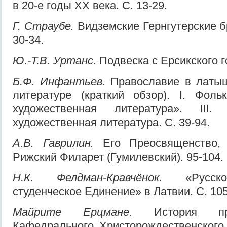
в 20-е годы XX века. С. 13-29.
Г. Страубе.
Видземские Гернгутерские б
30-34.
Ю.-Т.В. Уртанс.
Подвеска с Ерсикского г
Б.Ф. Инфантьев.
Православие в латыш
литературе (краткий обзор). I. Фоль
художественная литература». III. 
художественная литература. С. 39-94.
А.В. Гаврилин.
Его Преосвященство, 
Рижский Филарет (Гумилевский). 95-104.
Н.К. Фелдман-Кравчёнок.
«Русск
студенческое Единение» в Латвии. С. 105
Майрите Ерцмане.
История при
Кафедрального Христорождественского