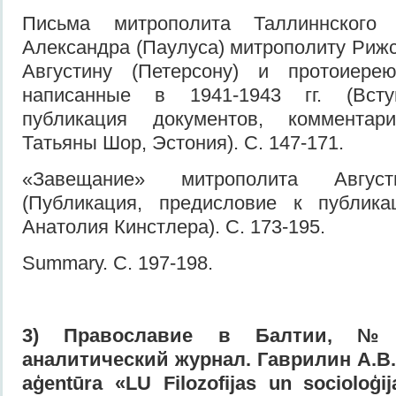
Письма митрополита Таллиннского
Александра (Паулуса) митрополиту Рижс
Августину (Петерсону) и протоиере
написанные в 1941-1943 гг. (Вступ
публикация документов, коммента
Татьяны Шор, Эстония). С. 147-171.
«Завещание» митрополита Августи
(Публикация, предисловие к публик
Анатолия Кинстлера). С. 173-195.
Summary. С. 197-198.
3
) Православие в Балтии,
аналитический журнал. Гаврилин А.В.
aģentūra «LU Filozofijas un socioloģija