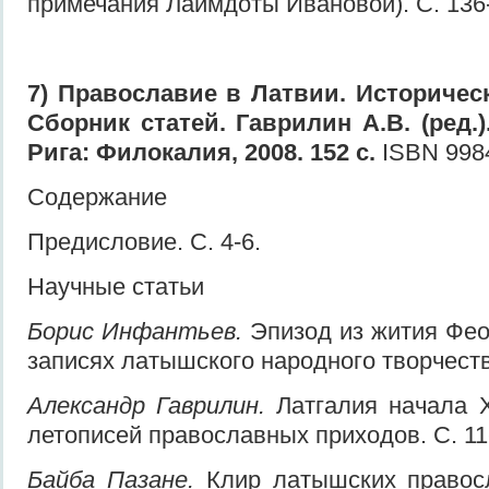
примечания Лаймдоты Ивановой). С. 136
7) Православие в Латвии. Историческ
Сборник статей. Гаврилин А.В. (ред.).
Рига: Филокалия, 2008. 152 с.
ISBN 998
Содержание
Предисловие. С. 4-6.
Научные статьи
Борис Инфантьев.
Эпизод из жития Фео
записях латышского народного творчества
Александр Гаврилин.
Латгалия начала X
летописей православных приходов. С. 11
Байба Пазане.
Клир латышских правос