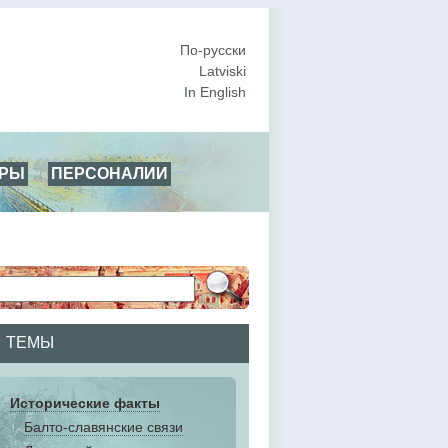
По-русски
Latviski
In English
АРЫ
ПЕРСОНАЛИИ
ТЕМЫ
Исторические факты
Балто-славянские связи