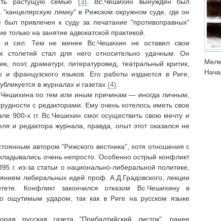
жать растущую семью
(3)
. Вс.Чешихин вынужден был
за "канцелярскую лямку" в Рижском окружном суде, где он
е был привлечен к суду за печатание "противоправных"
е только на занятие адвокатской практикой.
 и сил. Тем не менее Вс.Чешихин не оставил свои
ух столетий стал для него относительно удачным. Он
Меле
к, поэт, драматург, литературовед, театральный критик,
Нача
о и французского языков. Его работы издаются в Риге,
убликуется в журналах и газетах
(4)
.
с.Чешихина по тем или иным причинам — иногда личным,
рудности с редакторами. Ему очень хотелось иметь свое
ле 900-х гг. Вс.Чешихин смог осуществить свою мечту и
еля и редактора журнала, правда, опыт этот оказался не
тоянным автором "Рижского вестника", хотя отношения с
складывались очень непросто. Особенно острый конфликт
5 г. из-за статьи о национально-либеральной политике,
нием либеральных идей проф. А.Д.Градовского, лекции
тете. Конфликт закончился отказом Вс.Чешихину в
го ощутимым ударом, так как в Риге на русском языке
рая русская газета "Прибалтийский листок", ранее