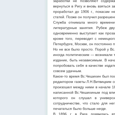
заработки не позволяют содер
вернуться в Ригу и вновь взяться 
проработал до 1906 г., покасам н
статей. Позже он получил разрешени
Служба отнимала много времени
литературные занятия. Рубеж дв
одновременно выступает как прозаи
кроме того, переводит с немецког
Петербурге, Москве, он постоянно п
Но не все было просто. Порой у В
иногда политическим — возникали т
издание, быть независимым. В нача
попробовать себя в качестве издат
совсем удачным.
Какое-то время Вс.Чешихин был пос
редактором газеты Л.Н.Витвицким 
произошел между ними в начале 189
написанной Вс.Чешихиным под влия
которого он слушал в универси
сотрудничестве, что стало для не
печататься было больше негде.
В 1896 г. в Риге появилась вто