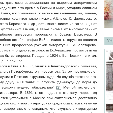
ясь дать свои воспоминания на широком историческом
ходивших в то время в России и мире, уходило слишком
и было, воспоминания остались незаконченными, точнее,
ихина хранятся также письма А.Блока, К. Циолковского,
кого-Корсакова и др., есть много писем из заграницы от
кусственных языков, а также письма от многочисленных
аиболее интересна переписка с братом Василием. В
обная автобиография Вс.Чешихина, которую он написал
УН
по Риге профессора русской литературы С.А.Золотарева.
о лица, что дало возможность Вс.Чешихину посмотреть на
ак бы со стороны. Правда, в 1924 г. Вс. Чешихин считал,
ще не пришло.
ся в Риге в 1865 г., учился в Александровской гимназии,
ультет Петербургского университета. Затем несколько лет
служил в Рижском окружном суде. Но служба тяготила его.
у другу А.Г.Штанге: "...служить где-нибудь до поры до
к всякому пуделю, обязательно”
(2)
. Мечтой тех его лет
тератора. В 1891 г. он подает в отставку, через год
ается устроиться в Москве при считавшемся достаточно
днако столичная литературная среда оказалась к нему не
е вскоре стало очевидным, что скудные литературные