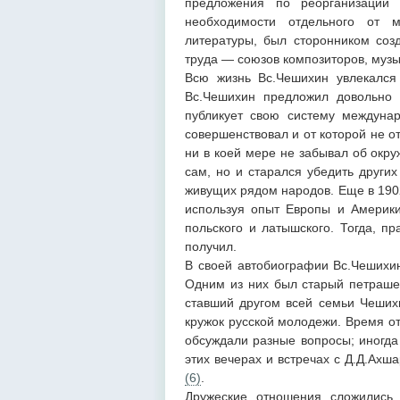
предложения по реорганизации
необходимости отдельного от м
литературы, был сторонником соз
труда — союзов композиторов, музык
Всю жизнь Вс.Чешихин увлекался
Вс.Чешихин предложил довольно 
публикует свою систему междунар
совершенствовал и от которой не от
ни в коей мере не забывал об окр
сам, но и старался убедить других
живущих рядом народов. Еще в 1902
используя опыт Европы и Америки
польского и латышского. Тогда, пр
получил.
В своей автобиографии Вс.Чешихин
Одним из них был старый петрашев
ставший другом всей семьи Чеших
кружок русской молодежи. Время от
обсуждали разные вопросы; иногда
этих вечерах и встречах с Д.Д.Ах
(6)
.
Дружеские отношения сложились 