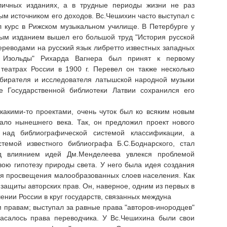
ичных изданиях, а в трудные периоды жизни не раз
ым источником его доходов. Вс.Чешихин часто выступал с
л курс в Рижском музыкальном училище. В Петербурге у
орым изданием вышел его большой труд "История русской
ереводами на русский язык либретто известных западных
и Изольды" Рихарда Вагнера был принят к первому
театрах России в 1900 г. Перевел он также несколько
бирателя и исследователя латышской народной музыки
е Государственной библиотеки Латвии сохранился его
какими-то проектами, очень чуток был ко всяким новым
ало нынешнего века. Так, он предложил проект нового
 над библиографической системой классификации, а
темой известного библиографа Б.С.Боднарского, стал
д влиянием идей Дм.Менделеева увлекся проблемой
вою гипотезу природы света. У него была идея создания
ля просвещения малообразованных слоев населения. Как
защиты авторских прав. Он, наверное, одним из первых в
чении России в круг государств, связанных междуна
 правам; выступал за равные права "авторов-инородцев"
касалось права переводчика. У Вс.Чешихина были свои