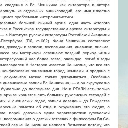
е сведения о Вс. Чешихине как литераторе и авторе
ерпнуть из отдельных энциклопедий, его имя известно
ющимся проблемами интерлингвистики.
довольно большой личный архив, одна часть которого
скве в Российском государственном архиве литературы и
я — в Институте русской литературы Российской Академии
-Петербурге (ПД, ф.662). Фонд Чешихина составляют
и, доклады и записки, воспоминания, дневники, письма.
массе эти материалы освещают поздний период жизни
интересующий нас более всего, очевидно, погиб в годы
омовладелец А.Нестеров известил Чешихина, что все его
о конфисковано занявшими город немцами и продано с
х документов можно только догадываться. Особенно
е дневниковые записи Вс.Че-шихина, — а он скрупулезно
 буквально до последнего дня. Но в РГАЛИ есть только
же архиве хранятся пять больших рукописных тетрадей с
их и юношеских годах, записи доведены до Рождества
нтересные заметки об отце и окружавших его людях, о
кие, порой довольно едкие характеристики купеческой
и, воспоминания о детских встречах с философом Вл.Со-
своей семье Чешихин не написал. Возможно потому, что