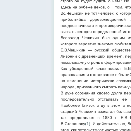
строго он будет судить о нем? Но
здесь на рубеже веков, о том, что
Вс.Чешихин не тот человек, с кото
прибалтийца дореволюционной
неоднозначности и противоречивост
вызвать сегодня определенный инте
Всеволод Чешихин был одним из
которого вероятно знакомо любите
Е.В.Чешихин — русский обществен
Ливонии с древнейших времен”, пер
немаловажную роль в формировании
Как убежденный славянофил, Е.В
православия и отстаивание в балти
на изменение исторически сложив
народа, призванного сыграть важну
В духе осознания своего долга пе
последовательно отстаивать ее
Наиболее близок отцу в этом отн
старший Чешихин возлагал больши
так представлял в 1880 г. Е.В.
Я.Степанову
(1)
. И действительно, 
этом свидетельствуют частые упом