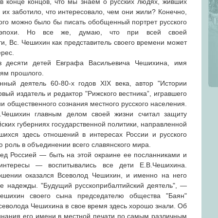
 в конце концов, что мы знаем о русских людях, живших
 их заботило, что интересовало, чем они жили? Конечно,
рого можно было бы писать обобщенный портрет русского
 эпохи. Но все же, думаю, что при всей своей
и, Вс. Чешихин как представитель своего времени может
рес.
 десяти детей Евграфа Васильевича Чешихина, имя
лям прошлого.
ный деятель 60-80-х годов XIX века, автор "Истории
вый издатель и редактор "Рижского вестника”, игравшего
 общественного сознания местного русского населения.
.Чешихин главным делом своей жизни считал защиту
йских губерниях государственной политики, направленной
шихся здесь отношений в интересах России и русского
ю роль в объединении всего славянского мира.
ред Россией — быть на этой окраине ее посланниками и
 интересы — воспитывались все дети Е.В.Чешихина.
ошении оказался Всеволод Чешихин, и именно на него
е надежды. "Будущий русскоприбалтийский деятель", —
Чешихин своего сына председателю общества "Баян"
Всеволода Чешихина в свое время здесь хорошо знали. Об
инания его имени в местной печати по самым различным