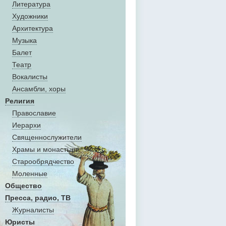
Литература
Художники
Aрхитектура
Музыка
Балет
Театр
Вокалисты
Aнсамбли, хоры
Религия
Православие
Иерархи
Священнослужители
Храмы и монастыри
Старообрядчество
Моленные
Общество
Пресса, радио, ТВ
Журналисты
Юристы