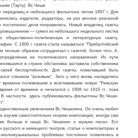
еве (Тарту). Вс.Чеши
лу передовиц и небольшого фельетона летом 1897 г. Для
енялись издатели, редакторы, не раз вполне реальной
Но постепенно дела поправились. Новый владелец газеты
промышленник — сумел из небольшого недельного листка
 общественно-политическую и литературную газету,
афии. С 1900 г. газета стала называться "Прибалтийский
м тесным образом сотрудничал с газетой, более того, А.
пределение ее политического направления. Их пути
менившаяся в стране обстановка заставила собственника
 своей беспартийности. Для газеты, пожелавшей быть
ался слишком "розовым". Зато у него вновь наладились
му времени полевевшим и возглавившим новую "Рижскую
время от времени и печатался с 1908 по 1915 гг., пока
 В частности, здесь публиковались фельетоны Вс.Чеши-
т".
 единственным увлечением Вс.Чешихина. Он очень любил
а изучив самостоятельно теорию композиции, иногда сам
 же больше и чаще Вс. Чешихин о музыке писал. Его
 русского и немецкого театров, статьи о композиторах и
 околомузыкальных проблемах постоянно появлялись в