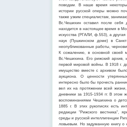
поводам. В наше время некоторы
истории русской оперы можно поч
также узким специалистам, занима
Вс.Чешихин оставил после себя 
находится в настоящее время в Мо
искусства (РГАЛИ, ф.553), а друга
наук (Пушкинском доме) в Санкт
неопубликованные работы, черновик
К сожалению, в основной своей 
Вс.Чешихина. Его рижский архив, 
первой мировой войны. В 1918 г. д
имущество вместе с архивом был
аукциона. О ценности утерянны
интересно было бы прочесть ранни
вел их на протяжении всей жизни,
дневники за 1915-1934 гг. В этом 
воспоминаниями Чешихина о детск
1885 г. В этих рукописях есть и
редакции "Рижского вестника", яр
среды и русской интеллигенции Риг
ловьевым. Но задуманную книгу о 