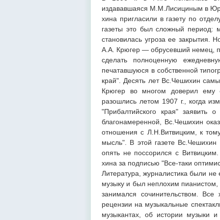
издававшаяся М.М.Лисициным в Юрь
хина пригласили в газету по отде
газеты это был сложный период: м
становилась угроза ее закрытия. 
А.А. Крюгер — обрусевший немец, 
сделать полноценную ежедневную
печатавшуюся в собственной типогр
край". Десять лет Вс.Чешихин самы
Крюгер во многом доверил ему о
разошлись летом 1907 г., когда из
"Прибалтийского края" заявить о
благонамеренной, Вс.Чешихин оказ
отношения с Л.Н.Витвицким, к то
мысль". В этой газете Вс.Чешихин 
опять не поссорился с Витвицким.
хина за подписью "Все-таки оптимис
Литература, журналистика были не
музыку и был неплохим пианистом, 
занимался сочинительством. Все
рецензии на музыкальные спектакли
музыкантах, об истории музыки и