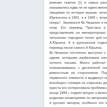
рижских газетах
(5)
и самых разл
оказывались едва ли не единственн
лекциями по истории музыки, чита
Юргенсона в 1902, а в 1905 г. вт
оперы". Занимался Вс.Чешихин и п
опер. Его перевод "Тристана 
представлению на императорских 
латышских народных песен для со
А.Юрьяна. А в рукописном отдел
перевод песни самого А.Юрьяна.
Вс.Чешихин постоянно выступал с 
идеям, которыми изобиловало нач
нотного письма. Много работал
познакомившись с десятичной сис
ревностным ее сторонником. По
первичного элемента и выдвинул с
всеобщего словаря на открытках д
юриста его интересовала проблема 
конце 1894 г. поднял вопрос о вклю
родными конвенциями по авторским
и русских авторов, особенно это 