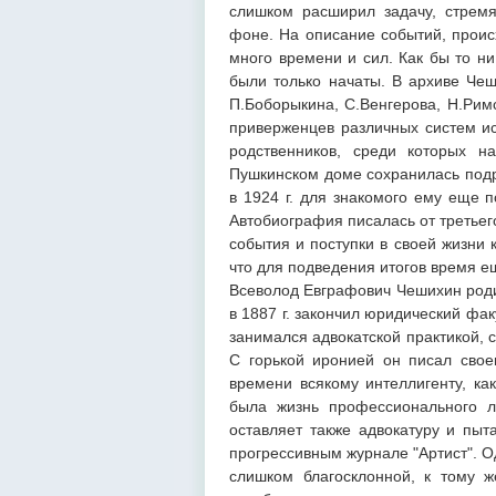
слишком расширил задачу, стрем
фоне. На описание событий, проис
много времени и сил. Как бы то н
были только начаты. В архиве Чеш
П.Боборыкина, С.Венгерова, Н.Римс
приверженцев различных систем ис
родственников, среди которых н
Пушкинском доме сохранилась подр
в 1924 г. для знакомого ему еще 
Автобиография писалась от третьег
события и поступки в своей жизни к
что для подведения итогов время е
Всеволод Евграфович Чешихин родил
в 1887 г. закончил юридический фак
занимался адвокатской практикой, 
С горькой иронией он писал своем
времени всякому интеллигенту, ка
была жизнь профессионального ли
оставляет также адвокатуру и пыт
прогрессивным журнале "Артист". О
слишком благосклонной, к тому ж