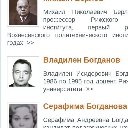
Михаил Николаевич Берл
профессор Рижского п
института, первый р
Вознесенского политехнического инст
годах. >>
Владилен Богданов
Владилен Исидорович Богд
1986 по 1995 год доцент Ри
университета. >>
Серафима Богданова
Серафима Андреевна Богда
кандидат педагогических на