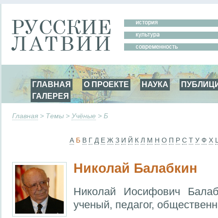
ГЛАВНАЯ
О ПРОЕКТЕ
НАУКА
ПУБЛИЦ
ГАЛЕРЕЯ
Главная
> Темы >
Учёные
> Б
А
Б
В
Г
Д
Е
Ж
З
И
Й
К
Л
М
Н
О
П
Р
С
Т
У
Ф
Х
Николай Балабкин
Николай Иосифович Балаб
ученый, педагог, общественн