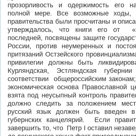
прозорливость и одержимость его н
полной мере. Все возможные ходы, 
правительства были просчитаны и опис
утверждалось, что книги его от «
последней, посвящены защите государ
России, против неумеренных и посто
притязаний Остзейского провинциализм
привилегии должны быть ликвидиров
Курляндская, Эстляндская губерн
соответствии общероссийским законам;
экономическая основа Православной ц
взята под неусыпный контроль правител
должно следить за положением местн
русский язык должен быть введен в
губернских канцелярий. Если прави
завершить то, что Петр I оставил неза