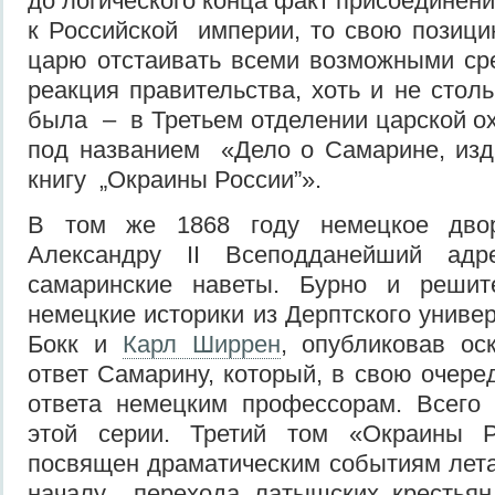
до логического конца факт присоединен
к Российской империи, то свою позиц
царю отстаивать всеми возможными ср
реакция правительства, хоть и не столь
была – в Третьем отделении царской ох
под названием «Дело о Самарине, изд
книгу „Окраины России”».
В том же 1868 году немецкое двор
Александру II Всеподданейший адр
самаринские наветы. Бурно и решит
немецкие историки из Дерптского униве
Бокк и
Карл Ширрен
, опубликовав ос
ответ Самарину, который, в свою очере
ответа немецким профессорам. Всего
этой серии. Третий том «Окраины Р
посвящен драматическим событиям лета
началу перехода латышских крестьян