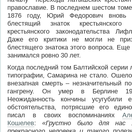
православие. В последнем шестом томе
1876 году, Юрий Федорович вновь 
блестящий знаток крестьянского 
крестьянского законодательства Лифл
Даже его критики не могли не при
блестящего знатока этого вопроса. Еще
занимался ровно 30 лет.
Когда последний том Балтийской серии 
типографии, Самарина не стало. Ошел
внезапная смерть – незначительный п
гангрену. Он умер в Берлине 1
Неожиданность кончины усугубили
обстоятельства, потрясшие его един
писал в своих воспоминаниях
Ал
Кошелев
:
«Грустно было для нас 
прекрасного человека и такого полез