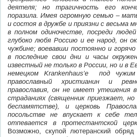
деятеля; но трагичность его конч
поразила. Имея огромную семью – мать
и состоя в дружбе и приязни с весьма 
в полном одиночестве, посреди людей
глубоко любя Россию и ее народ, он о
чужбине; воевавши постоянно и горячо
в последние свои дни и часы окруже
известный не только в России, но и в Е
немецком Krankenhaus’e под чужим 
православный христианин и ревн
православия, он не имеет утешения в
страданиях (священник приезжает, но
беспамятстве), и церковь Правосла
посольстве не впускает к себе тел
отпевается в протестантской церк
Возможно, скупой лютеранский обряд 