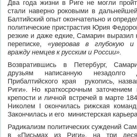
Два года жизни в Риге не могли прой
стали наверно роковыми в дальнейшей
Балтийский опыт окончательно и опред
политические пристрастия Юрия Федоров
резкие и даже едкие, Самарин выразил 
переписке,
«уверовав в глубокую и
вражду немцев к русским и России».
Возвратившись в Петербург, Сама
друзьям написанную незадолго
Прибалтийского края рукопись, наз
Риги». Но краткосрочным заточением 
крепости и личной встречей в марте 18
Николем I окончилась рижская коман
Закончилась и его министерская карьера
Радикализм политических суждений Са
в «Письмах из Риги», на три деся