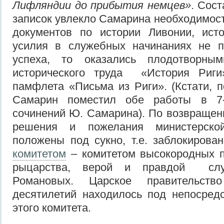
Лифляндии до прибытия немцев»
. Сос
записок увлекло Самарина необходимос
документов по истории Ливонии, ист
усилия в служебных начинаниях не п
успеха, то оказались плодотворны
исторического труда «История Риг
памфлета «Письма из Риги». (Кстати, 
Самарин поместил обе работы в 7
сочинений Ю. Самарина). По возвращен
решения и пожелания министерско
положены под сукно, т.е. заблокирова
комитетом
– комитетом высокородных п
рыцарства, верой и правдой слу
Романовых. Царское правительств
десятилетий находилось под непосред
этого комитета.