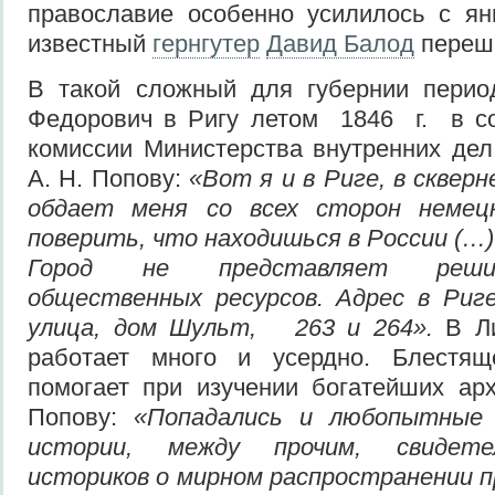
православие особенно усилилось с янв
известный
гернгутер
Давид Балод
переше
В такой сложный для губернии пери
Федорович в Ригу летом 1846 г. в со
комиссии Министерства внутренних де
А. Н. Попову:
«Вот я и в Риге, в сквер
обдает меня со всех сторон немецк
поверить, что находишься в России (…)
Город не представляет решит
общественных ресурсов. Адрес в Риге
улица, дом Шульт, 263 и 264».
В Л
работает много и усердно. Блестящ
помогает при изучении богатейших ар
Попову:
«Попадались и любопытные 
истории, между прочим, свидете
историков о мирном распространении п