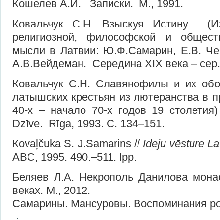
Кошелев А.И. Записки. М., 1991.
Ковальчук С.Н. Взыскуя Истину… (И
религиозной, философской и обществ
мысли в Латвии: Ю.Ф.Самарин, Е.В. Че
А.В.Вейдеман. Середина XIX века – сер. 
Ковальчук С.Н. Славянофилы и их обо
латышских крестьян из лютеранства в п
40-х – начало 70-х годов 19 столетия) /
Dzīve. Rīga, 1993. С. 134–151.
Коvaļčuka S. J.Samarins //
Ideju vēsture La
ABC, 1995. 490.–511. lpp.
Беляев Л.А. Некрополь Данилова монас
веках. М., 2012.
Самарины. Мансуровы. Воспоминания род