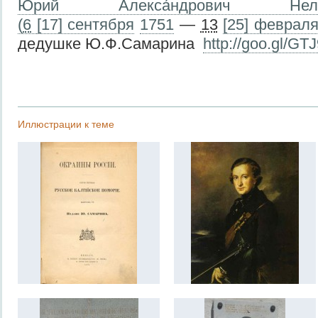
Ю́рий Алекса́ндрович Неле́дин
(
6
[17] сентября
1751
—
13
[25] феврал
дедушке Ю.Ф.Самарина
http://goo.gl/GT
Иллюстрации к теме