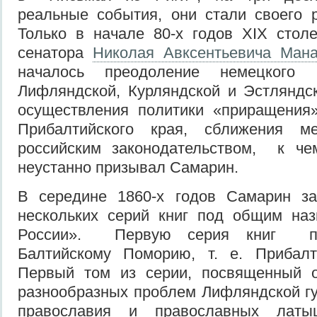
реальные события, они стали своего 
Только в начале 80-х годов XIX стол
сенатора
Николая Авксентьевича Мана
началось преодоление немецкого
Лифляндской, Курляндской и Эстляндс
осуществления политики «приращения»
Прибалтийского края, сближения м
российским законодательством, к че
неустанно призывал Самарин.
В середине 1860-х годов Самарин з
нескольких серий книг под общим н
России».
Первую серия книг по
Балтийскому Поморию, т. е.
Прибалт
Первый том из серии, посвященный 
разнообразных проблем Лифляндской г
православия и православных латыш