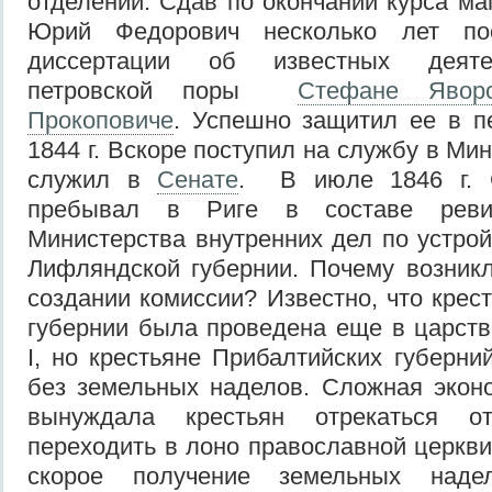
отделении. Сдав по окончании курса ма
Юрий Федорович несколько лет по
диссертации об известных деяте
петровской поры
Стефане Явор
Прокоповиче
. Успешно защитил ее в п
1844 г. Вскоре поступил на службу в Ми
служил в
Сенате
. В июле 1846 г. 
пребывал в Риге в составе ревиз
Министерства внутренних дел по устрой
Лифляндской губернии. Почему возник
создании комиссии? Известно, что крес
губернии была проведена еще в царст
I, но крестьяне Прибалтийских губерни
без земельных наделов. Сложная экон
вынуждала крестьян отрекаться о
переходить в лоно православной церкви
скорое получение земельных наде