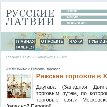
ГЛАВНАЯ
О ПРОЕКТЕ
НАУКА
ПУБЛИЦ
ГАЛЕРЕЯ
Главная
> Темы >
Экономика
>
17 век
ЭКОНОМИКА
>
Ремесло, торговля
Рижская торговля в X
Даугава (Западная Дви
торговым путем, по котор
торговые связи Московск
Западной Европой.