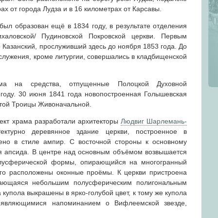
рах от города Лудза и в 16 километрах от Карсавы.
ыл образован ещё в 1834 году, в результате отделения
халовской/ Пудиновской Покровской церкви. Первым
 Казанский, прослуживший здесь до ноября 1853 года. До
служения, кроме литургии, совершались в кладбищенской
ама на средства, отпущенные Полоцкой Духовной
 году. 30 июня 1841 года новопостроенная Голышевская
ятой Троицы Живоначальной.
ект храма разработали архитекторы
Людвиг Шарлемань-
тектурно деревянное здание церкви, построенное в
ено в стиле ампир. С восточной стороны к основному
я апсида. В центре над основным объёмом возвышается
лусферической формы, опирающийся на многогранный
ого расположены оконные проёмы. К церкви пристроена
шающаяся небольшим полусферическим полигональным
 купола выкрашены в ярко-голубой цвет, к тому же купола
 являющимися напоминанием о Вифлеемской звезде,