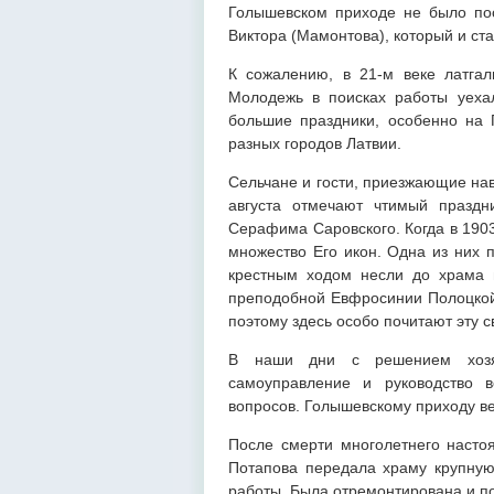
Голышевском приходе не было пос
Виктора (Мамонтова), который и ст
К сожалению, в 21-м веке латга
Молодежь в поисках работы уехал
большие праздники, особенно на 
разных городов Латвии.
Сельчане и гости, приезжающие нав
августа отмечают чтимый праздн
Серафима Саровского. Когда в 190
множество Его икон. Одна из них 
крестным ходом несли до храма 
преподобной Евфросинии Полоцкой,
поэтому здесь особо почитают эту с
В наши дни с решением хозя
самоуправление и руководство 
вопросов. Голышевскому приходу ве
После смерти многолетнего настоя
Потапова передала храму крупную
работы. Была отремонтирована и п