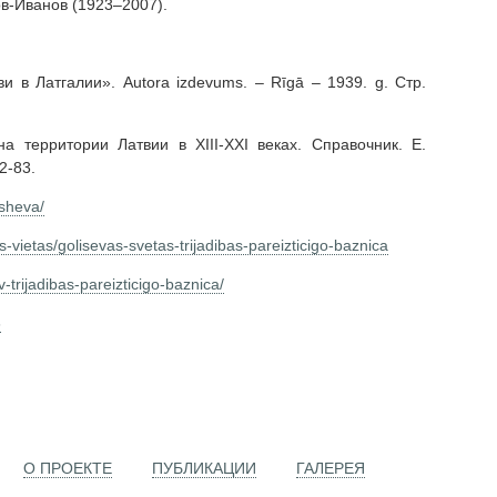
ов-Иванов (1923–2007).
 в Латгалии». Autora izdevums. – Rīgā – 1939. g. Cтр.
 территории Латвии в XIII-XXI веках. Справочник. Е.
2-83.
isheva/
kas-vietas/golisevas-svetas-trijadibas-pareizticigo-baznica
sv-trijadibas-pareizticigo-baznica/
6
О ПРОЕКТЕ
ПУБЛИКАЦИИ
ГАЛЕРЕЯ