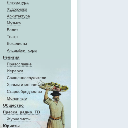
Литература
Художники
Aрхитектура
Музыка
Балет
Театр
Вокалисты
Aнсамбли, хоры
Религия
Православие
Иерархи
Священнослужители
Храмы и монастыри
Старообрядчество
Моленные
Общество
Пресса, радио, ТВ
Журналисты
Юристы