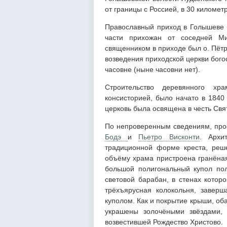
от границы с Россией, в 30 километ
Православный приход в Голышеве б
части прихожан от соседней Ми
священником в приходе был о. Пётр
возведения приходской церкви бого
часовне (ныне часовни нет).
Строительство деревянного хр
консисторией, было начато в 1840
церковь была освящена в честь Св
По непроверенным сведениям, про
Бодэ
и
Пьетро Висконти
. Архи
традиционной форме креста, реш
объёму храма пристроена гранёна
большой полигональный купол по
световой барабан, в стенах котор
трёхъярусная колокольня, завер
куполом. Как и покрытие крыши, оба
украшены золочёными звёздами,
возвестившей Рождество Христово.