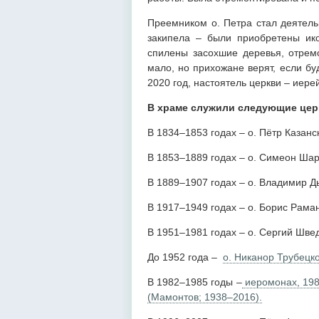
Преемником о. Петра стал деятель
закипела – были приобретены ико
спилены засохшие деревья, отрем
мало, но прихожане верят, если бу
2020 год, настоятель церкви – иере
В храме служили следующие цер
В 1834–1853 годах – о. Пётр Казанск
В 1853–1889 годах – о. Симеон Шар
В 1889–1907 годах – о. Владимир 
В 1917–1949 годах – о. Борис Раман
В 1951–1981 годах – о. Сергий Шве
До 1952 года –
о. Никанор Трубецк
В 1982–1985 годы –
иеромонах, 198
(Мамонтов; 1938–2016).