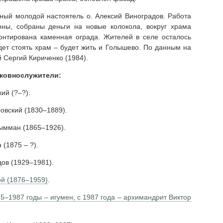
ный молодой настоятель о. Алексий Виноградов. Работа
ны, собраны деньги на новые колокола, вокруг храма
онтирована каменная ограда. Жителей в селе осталось
дет стоять храм – будет жить и Голышево. По данным на
й Сергий Кириченко (1984).
ковнослужители:
ий (?–?).
овский (1830–1889).
Дымман (1865–1926).
 (1875 – ?).
дов (1929–1981).
ой (1876–1959)
.
5–1987 годы – игумен, с 1987 года – архимандрит Виктор