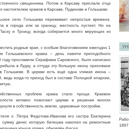
тоянного священника. Потом в Карсаву прислали отца
ал настоятелем храмов в Карсаве, Пудинове и Голышеве.
льское село Голышева переживает непростые времена.
а в города или за границу, местность пустеет. Но на
Пасху и Троицу, всегда собирается много верующих из
УН
естить родные края, с особым благоговением ежегодно 1
ик Голышевского храма – день памяти преподобного
3 году прославили Серафима Саровского, было написано
прибыла в Лудзу, а оттуда эту большую икону прихожане
в Голышеве. В церкви есть ещё одна чтимая икона –
 ведь когда-то приход был в составе Полоцкой епархии,
вятую.
йственных проблем храма стало проще. Краевое
волости активно помогают церкви в решении многих
рнули в собственность землю, церковные постройки.
теля о. Петра Федотова-Иванова его сестра Екатерина
Рабо
 сумму денег, которую батюшка накопил на ремонтные
1897
окрашена крыша храма, обновлён фасад.