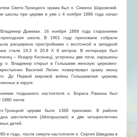
телем Свято-Троицкого храма был о. Симеон Шаровский.
и школы при церкви и уже с 4 ноября 1886 года начал
 Владимир Дымман. 16 ноября 1889 года стараниями
-приходская школа. В 1901 году прихожане собрали
была расширена пристройками с восточной и западной
ама стали 19,3 Х 20,8 Х 8 метров. В интерьере был
описец – Исидор Косенец), устроены две печи, окрашены
ду о. Владимир открыл в Голышеве женскую церковно-
крестьянин Василий Лялин пожертвовал храму икону
ого. До Первой мировой войны Голышевская церковь
оенных в округе.
аниями тогдашнего настоятеля о. Бориса Рамана был
 1880 латов.
о-Троицкой церкви было 1368 прихожан. В районе
дна шестилетняя (Айзгаршская) и две четырехлетних
вных детей.
980-е годы, после смерти настоятеля о. Сергия Шведова в