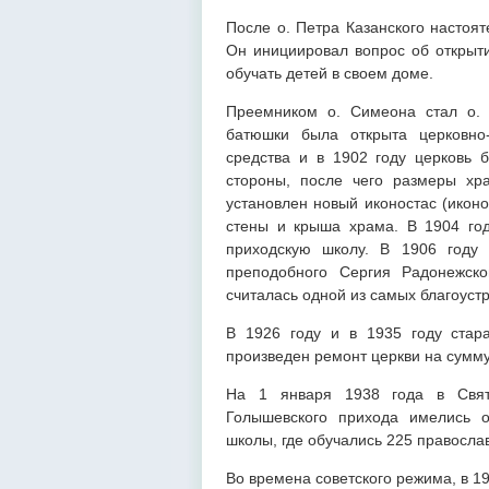
После о. Петра Казанского настоя
Он инициировал вопрос об открыти
обучать детей в своем доме.
Преемником о. Симеона стал о.
батюшки была открыта церковно
средства и в 1902 году церковь 
стороны, после чего размеры хр
установлен новый иконостас (икон
стены и крыша храма. В 1904 го
приходскую школу. В 1906 году 
преподобного Сергия Радонежск
считалась одной из самых благоустр
В 1926 году и в 1935 году стар
произведен ремонт церкви на сумму
На 1 января 1938 года в Свят
Голышевского прихода имелись о
школы, где обучались 225 правосла
Во времена советского режима, в 1