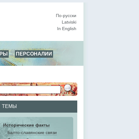
По-русски
Latviski
In English
АРЫ
ПЕРСОНАЛИИ
ТЕМЫ
Исторические факты
Балто-славянские связи