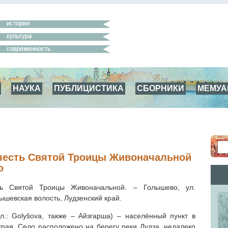
НАУКА
ПУБЛИЦИСТИКА
СБОРНИКИ
МЕМУ
честь Святой Троицы Живоначальной
о
ть Святой Троицы Живоначальной. – Голышево, ул.
ышевская волость, Лудзенский край.
л.: Golyšova, также – Айзгарша) – населённый пункт в
края. Село расположено на берегу реки Лудза, недалеко