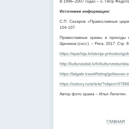
В 1996–2007 годах – о. Пётр Федот
Источники информации:
С.П. Сахаров «Православные церкви
104-107.
Православные храмы и приходы на
Щеников (сост.). – Рига, 2017. Cтр. 8
https://eparhija.lv/istorija-prihodov/gol
http://kulturasdati.lv/lv/kulturvesturis
https://latgale.travel/listing/golisevas-
https://sobory.ru/article/?object=0786
Автор фото храма – Илья Лепетян.
ГЛАВНАЯ