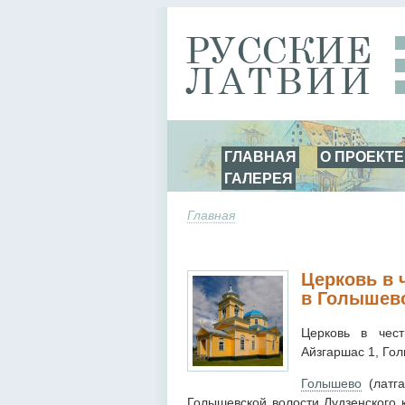
ГЛАВНАЯ
О ПРОЕКТЕ
ГАЛЕРЕЯ
Главная
Церковь в 
в Голышев
Церковь в чес
Айзгаршас 1, Гол
Голышево
(латга
Голышевской волости Лудзенского 