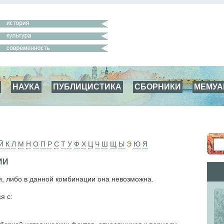
НАУКА
ПУБЛИЦИСТИКА
СБОРНИКИ
МЕМУ
Й
К
Л
М
Н
О
П
Р
С
Т
У
Ф
Х
Ц
Ч
Ш
Щ
Ы
Э
Ю
Я
ИИ
и, либо в данной комбинации она невозможна.
я с: