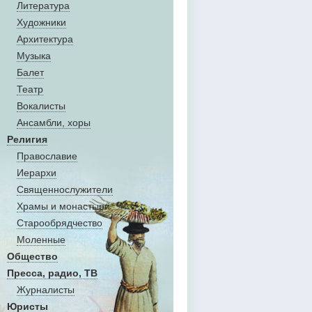
Литература
Художники
Aрхитектура
Музыка
Балет
Театр
Вокалисты
Aнсамбли, хоры
Религия
Православие
Иерархи
Священнослужители
Храмы и монастыри
Старообрядчество
Моленные
Общество
Пресса, радио, ТВ
Журналисты
Юристы