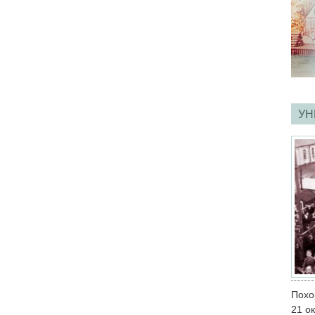
УН
Похо
21 о