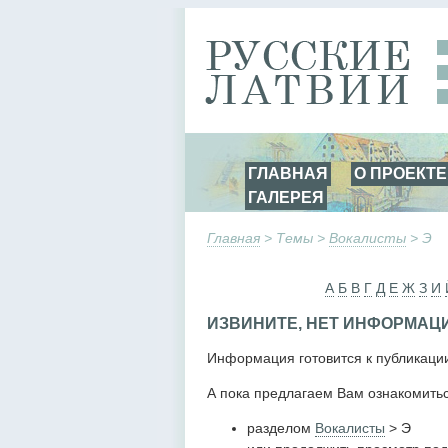
ГЛАВНАЯ
О ПРОЕКТЕ
ГАЛЕРЕЯ
Главная
> Темы >
Вокалисты
> Э
А
Б
В
Г
Д
Е
Ж
З
И
ИЗВИНИТЕ, НЕТ ИНФОРМАЦ
Информация готовится к публикаци
А пока предлагаем Вам ознакомитьс
разделом
Вокалисты
> Э