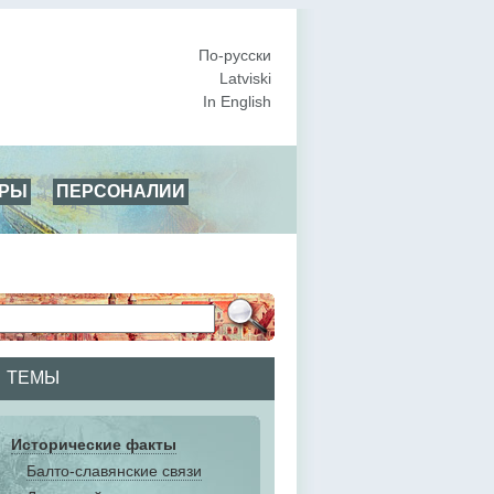
По-русски
Latviski
In English
АРЫ
ПЕРСОНАЛИИ
ТЕМЫ
Исторические факты
Балто-славянские связи