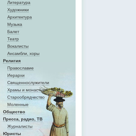
Литература
Художники
Aрхитектура
Музыка
Балет
Театр
Вокалисты
Aнсамбли, хоры
Религия
Православие
Иерархи
Священнослужители
Храмы и монастыри
Старообрядчество
Моленные
Общество
Пресса, радио, ТВ
Журналисты
Юристы