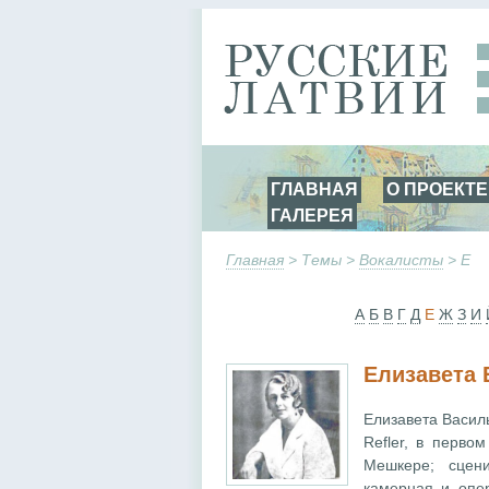
ГЛАВНАЯ
О ПРОЕКТЕ
ГАЛЕРЕЯ
Главная
> Темы >
Вокалисты
> Е
А
Б
В
Г
Д
Е
Ж
З
И
Елизавета 
Елизавета Васил
Refler, в перво
Мешкере; сцени
камерная и опе