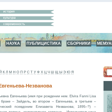
НАУКА
ПУБЛИЦИСТИКА
СБОРНИКИ
МЕМУ
Й
К
Л
М
Н
О
П
Р
С
Т
У
Ф
Х
Ц
Ч
Ш
Щ
Ы
Э
Ю
Я
Евгеньева-Незванова
ьевна Евгеньева
(имя при рождении нем. Elvira Fanni Lisa
м браке – Зайдель
,
во втором – Евгеньева, в третьем –
ческий псевдоним Елизавета Незванова; 1895–?) –
рная певица, колоратурное сопрано. Исполнительница