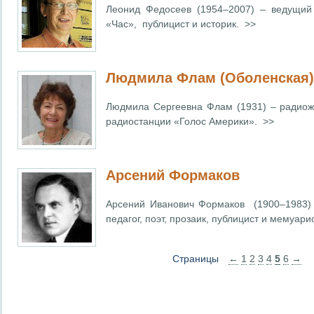
Леонид Федосеев (1954–2007) – ведущий 
«Час», публицист и историк. >>
Людмила Флам (Оболенская)
Людмила Сергеевна Флам (1931) – радиожу
радиостанции «Голос Америки». >>
Арсений Формаков
Арсений Иванович Формаков (1900–1983) 
педагог, поэт, прозаик, публицист и мемуарис
Страницы
←
1
2
3
4
5
6
→