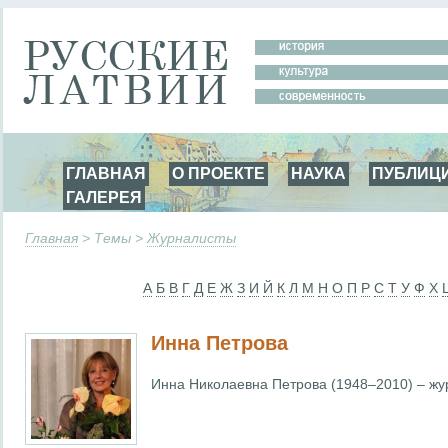
ГЛАВНАЯ
О ПРОЕКТЕ
НАУКА
ПУБЛИЦ
ГАЛЕРЕЯ
Главная
> Темы >
Журналисты
А
Б
В
Г
Д
Е
Ж
З
И
Й
К
Л
М
Н
О
П
Р
С
Т
У
Ф
Х
Инна Петрова
Инна Николаевна Петрова (1948–2010) – жур