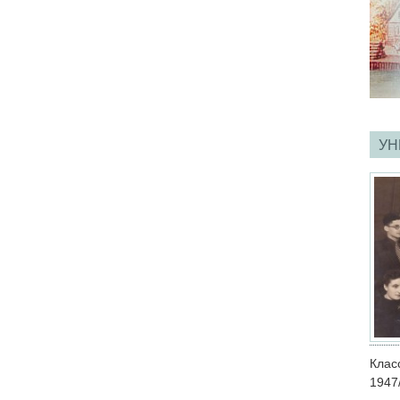
УН
Кла
1947/