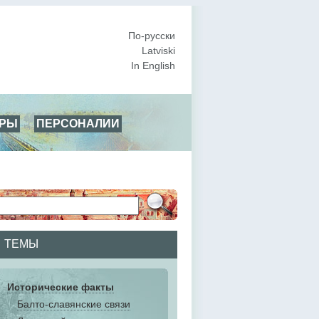
По-русски
Latviski
In English
АРЫ
ПЕРСОНАЛИИ
ТЕМЫ
Исторические факты
Балто-славянские связи