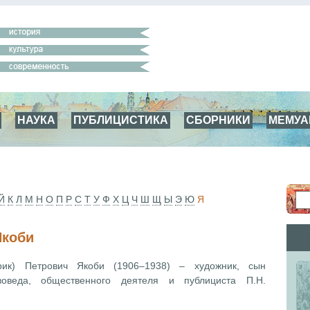
НАУКА
ПУБЛИЦИСТИКА
СБОРНИКИ
МЕМУ
Й
К
Л
М
Н
О
П
Р
С
Т
У
Ф
Х
Ц
Ч
Ш
Щ
Ы
Э
Ю
Я
Якоби
рик) Петрович Якоби (1906–1938) – художник, сын
воведа, общественного деятеля и публициста П.Н.