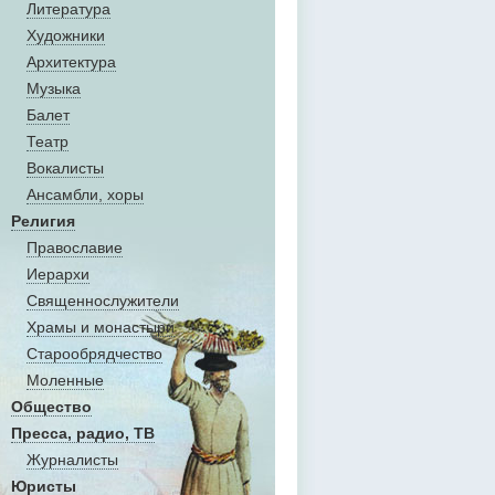
Литература
Художники
Aрхитектура
Музыка
Балет
Театр
Вокалисты
Aнсамбли, хоры
Религия
Православие
Иерархи
Священнослужители
Храмы и монастыри
Старообрядчество
Моленные
Общество
Пресса, радио, ТВ
Журналисты
Юристы