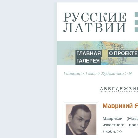
ГЛАВНАЯ
О ПРОЕКТЕ
ГАЛЕРЕЯ
Главная
> Темы >
Художники
> Я
А
Б
В
Г
Д
Е
Ж
З
И
Маврикий 
Маврикий (Мав
известного пра
Якоби. >>