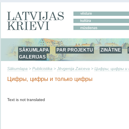
SĀKUMLAPA
PAR PROJEKTU
ZINĀTNE
GALERIJAS
Sākumlapa
>
Publicistika
>
Jēvgenija Zaiceva
>
Цифры, цифры и
Цифры, цифры и только цифры
Text is not translated