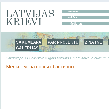
SĀKUMLAPA
PAR PROJEKTU
ZINĀTNE
GALERIJAS
Sākumlapa
>
Publicistika
>
Igors Vatolins
>
Мельпомена сносит 
Мельпомена сносит бастионы