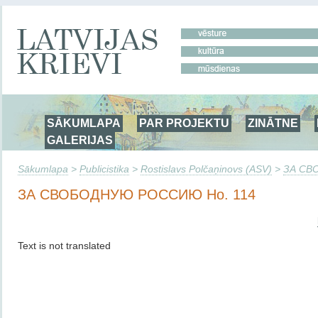
SĀKUMLAPA
PAR PROJEKTU
ZINĀTNE
GALERIJAS
Sākumlapa
>
Publicistika
>
Rostislavs Polčaņinovs (ASV)
>
ЗА СВ
ЗА СВОБОДНУЮ РОССИЮ Но. 114
Text is not translated