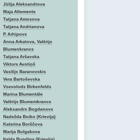
Jūlija Aleksandrova
Maja Altemente
Tatjana Amosova
Tatjana Andrianova
P. Arhipovs
Anna Arkatova, Valērijs
Blumenkrancs
Tatjana Aršavska
Viktors Avotiņš
Vasilijs Baranovskis
Vera Bartoševska
Vsevolods Birkenfelds
Marina Blumentāle
Valērijs Blumemkrancs
Aleksandrs Bogdanovs
Nadežda Boiko (Krievija)
Katerina Borščova
Marija Bulgakova
Itaīda Bundina (Krievija)