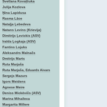
Svetlana Kovaļčuka
Julija Kozlova
Ņina Lapidusa
Rasma Lāce
Nataļja Ļebedeva
Natans Levins (Krievija)
Dimitrijs Ļevickis (ASV)
Iraīda Ļogkaja (ASV)
Fantins Lojuks
Aleksandrs Malnačs
Dmitrijs Marts
Ruta Marjaša
Ruta Marjaša, Eduards Aivars
Sergejs Mazurs
Igors Meidens
Agnese Meire
Deniss Mickēvičs (ASV)
Marina Mihaileca
Margarita Millere