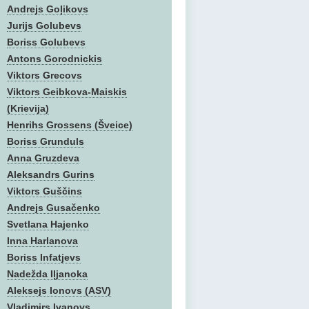
Andrejs Goļikovs
Jurijs Golubevs
Boriss Golubevs
Antons Gorodnickis
Viktors Grecovs
Viktors Geibkova-Maiskis
(Krievija)
Henrihs Grossens (Šveice)
Boriss Grunduls
Anna Gruzdeva
Aleksandrs Gurins
Viktors Guščins
Andrejs Gusačenko
Svetlana Hajenko
Inna Harlanova
Boriss Infatjevs
Nadežda Iļjanoka
Aleksejs Ionovs (ASV)
Vladimirs Ivanovs