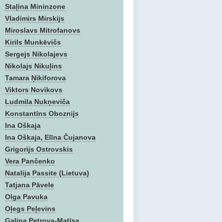
Staļina Mininzone
Vladimirs Mirskijs
Miroslavs Mitrofanovs
Kirils Munkēvičs
Sergejs Nikolajevs
Nikolajs Nikuļins
Tamara Ņikiforova
Viktors Novikovs
Ludmila Nukņeviča
Konstantīns Oboznijs
Ina Oškaja
Ina Oškaja, Elīna Čujanova
Grigorijs Ostrovskis
Vera Pančenko
Natalija Passite (Lietuva)
Tatjana Pāvele
Olga Pavuka
Oļegs Peļevins
Gaļina Petrova-Matīsa