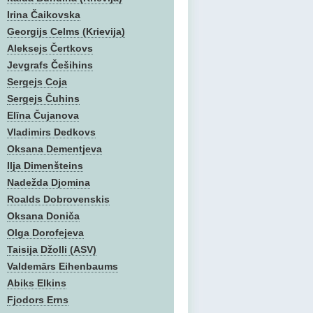
Irina Čaikovska
Georgijs Celms (Krievija)
Aleksejs Čertkovs
Jevgrafs Češihins
Sergejs Coja
Sergejs Čuhins
Elīna Čujanova
Vladimirs Dedkovs
Oksana Dementjeva
Ilja Dimenšteins
Nadežda Djomina
Roalds Dobrovenskis
Oksana Doniča
Olga Dorofejeva
Taisija Džolli (ASV)
Valdemārs Eihenbaums
Abiks Elkins
Fjodors Erns