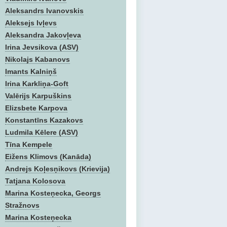
Aleksandrs Ivanovskis
Aleksejs Ivļevs
Aleksandra Jakovļeva
Irina Jevsikova (ASV)
Nikolajs Kabanovs
Imants Kalniņš
Irina Karkliņa-Goft
Valērijs Karpuškins
Elizsbete Karpova
Konstantīns Kazakovs
Ludmila Kēlere (ASV)
Tīna Kempele
Eižens Klimovs (Kanāda)
Andrejs Koļesņikovs (Krievija)
Tatjana Kolosova
Marina Kosteņecka, Georgs
Stražnovs
Marina Kosteņecka