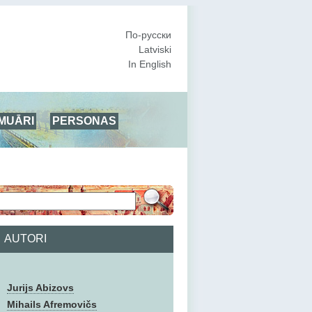
По-русски
Latviski
In English
MUĀRI
PERSONAS
AUTORI
Jurijs Abizovs
Mihails Afremovičs