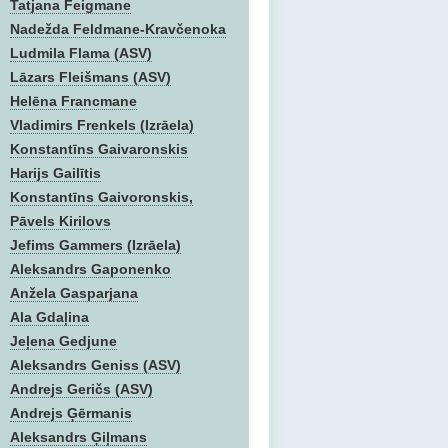
Tatjana Feigmane
Nadežda Feldmane-Kravčenoka
Ludmila Flama (ASV)
Lāzars Fleišmans (ASV)
Helēna Francmane
Vladimirs Frenkels (Izrāela)
Konstantīns Gaivaronskis
Harijs Gailītis
Konstantīns Gaivoronskis,
Pāvels Kirilovs
Jefims Gammers (Izrāela)
Aleksandrs Gaponenko
Anžela Gasparjana
Ala Gdaļina
Jeļena Gedjune
Aleksandrs Geniss (ASV)
Andrejs Geričs (ASV)
Andrejs Ģērmanis
Aleksandrs Ģiļmans