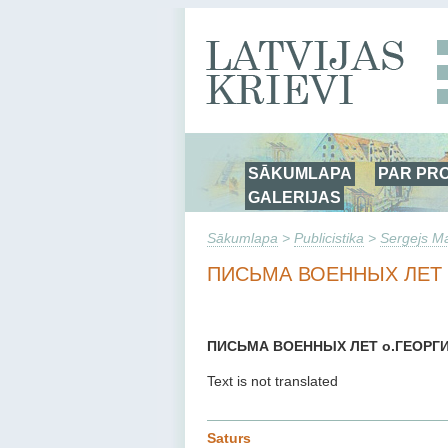
SĀKUMLAPA
PAR PR
GALERIJAS
Sākumlapa
>
Publicistika
>
Sergejs M
ПИСЬМА ВОЕННЫХ ЛЕТ 
ПИСЬМА ВОЕННЫХ ЛЕТ o.ГЕОРГ
Text is not translated
Saturs