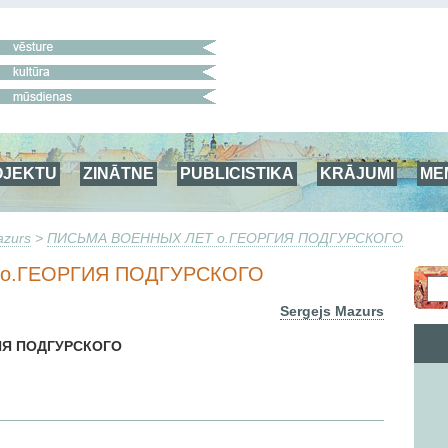
OJEKTU
ZINĀTNE
PUBLICISTIKA
KRĀJUMI
ME
azurs
>
ПИСЬМА ВОЕННЫХ ЛЕТ o.ГЕОРГИЯ ПОДГУРСКОГО
o.ГЕОРГИЯ ПОДГУРСКОГО
Sergejs Mazurs
ИЯ ПОДГУРСКОГО