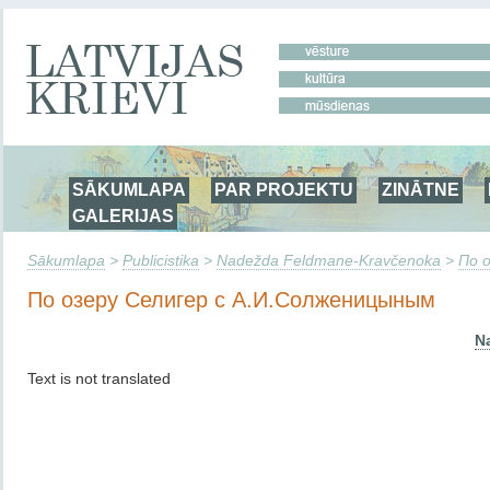
SĀKUMLAPA
PAR PROJEKTU
ZINĀTNE
GALERIJAS
Sākumlapa
>
Publicistika
>
Nadežda Feldmane-Kravčenoka
>
По 
По озеру Селигер с А.И.Солженицыным
N
Text is not translated