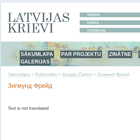
SĀKUMLAPA
PAR PROJEKTU
ZINĀTNE
GALERIJAS
Sākumlapa
>
Publicistika
>
Sergejs Čuhins
>
Зигмунд Фрейд
Зигмунд Фрейд
Text is not translated