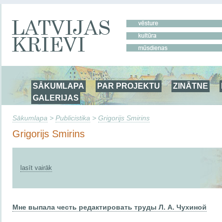
SĀKUMLAPA
PAR PROJEKTU
ZINĀTNE
GALERIJAS
Sākumlapa
>
Publicistika
>
Grigorijs Smirins
Grigorijs Smirins
lasīt vairāk
Мне выпала честь редактировать труды Л. А. Чухиной