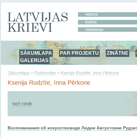
SĀKUMLAPA
PAR PROJEKTU
ZINĀTNE
GALERIJAS
Sākumlapa
>
Publicistika
>
Ksenija Rudzīte, Inna Pērkone
Ksenija Rudzīte, Inna Pērkone
lasīt vairāk
Воспоминания об искусствоведе Лидии Августовне Рудзите