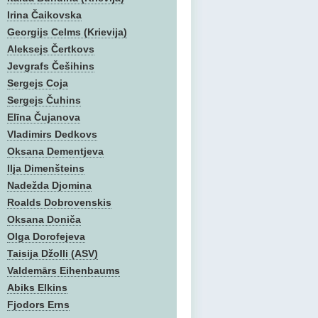
Irina Čaikovska
Georgijs Celms (Krievija)
Aleksejs Čertkovs
Jevgrafs Češihins
Sergejs Coja
Sergejs Čuhins
Elīna Čujanova
Vladimirs Dedkovs
Oksana Dementjeva
Ilja Dimenšteins
Nadežda Djomina
Roalds Dobrovenskis
Oksana Doniča
Olga Dorofejeva
Taisija Džolli (ASV)
Valdemārs Eihenbaums
Abiks Elkins
Fjodors Erns