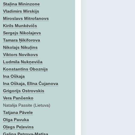
Staļina Mininzone
Vladimirs Mirskijs
Miroslavs Mitrofanovs
Kirils Munkēvičs
Sergejs Nikolajevs
Tamara Ņikiforova
Nikolajs Nikuļins
Viktors Novikovs
Ludmila Nukņeviča
Konstantīns Oboznijs
Ina Oškaja
Ina Oškaja, Elīna Čujanova
Grigorijs Ostrovskis
Vera Pančenko
Natalija Passite (Lietuva)
Tatjana Pāvele
Olga Pavuka
Oļegs Peļevins
Gaļina Petrova-Matīsa