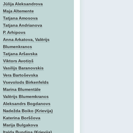
Jūlija Aleksandrova
Maja Altemente
Tatjana Amosova
Tatjana Andrianova
P. Arhipovs
Anna Arkatova, Valērijs
Blumenkrancs
Tatjana Aršavska
Viktors Avotiņš
Vasilijs Baranovskis
Vera Bartoševska
Vsevolods Birkenfelds
Marina Blumentāle
Valērijs Blumemkrancs
Aleksandrs Bogdanovs
Nadežda Boiko (Krievija)
Katerina Borščova
Marija Bulgakova
Itaīda Bundina (Krievija)