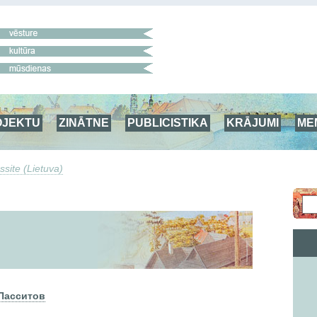
OJEKTU
ZINĀTNE
PUBLICISTIKA
KRĀJUMI
ME
ssite (Lietuva)
Пасситов