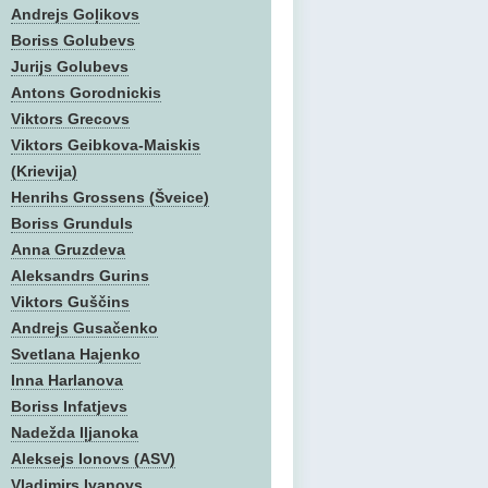
Andrejs Goļikovs
Boriss Golubevs
Jurijs Golubevs
Antons Gorodnickis
Viktors Grecovs
Viktors Geibkova-Maiskis
(Krievija)
Henrihs Grossens (Šveice)
Boriss Grunduls
Anna Gruzdeva
Aleksandrs Gurins
Viktors Guščins
Andrejs Gusačenko
Svetlana Hajenko
Inna Harlanova
Boriss Infatjevs
Nadežda Iļjanoka
Aleksejs Ionovs (ASV)
Vladimirs Ivanovs