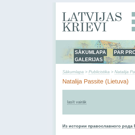
SĀKUMLAPA
PAR PR
GALERIJAS
Sākumlapa
>
Publicistika
>
Natalija Pa
Natalija Passite (Lietuva)
lasīt vairāk
Из истории православного рода 