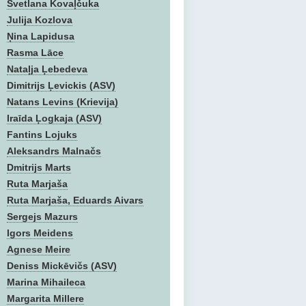
Svetlana Kovaļčuka
Julija Kozlova
Ņina Lapidusa
Rasma Lāce
Nataļja Ļebedeva
Dimitrijs Ļevickis (ASV)
Natans Levins (Krievija)
Iraīda Ļogkaja (ASV)
Fantins Lojuks
Aleksandrs Malnačs
Dmitrijs Marts
Ruta Marjaša
Ruta Marjaša, Eduards Aivars
Sergejs Mazurs
Igors Meidens
Agnese Meire
Deniss Mickēvičs (ASV)
Marina Mihaileca
Margarita Millere