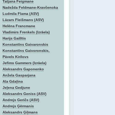
Tatjana Feigmane
Nadežda Feldmane-Kravčenoka
Ludmila Flama (ASV)
Lāzars Fleišmans (ASV)
Helēna Francmane
Vladimirs Frenkels (Izrāela)
Harijs Gailītis
Konstantīns Gaivaronskis
Konstantīns Gaivoronskis,
Pāvels Kirilovs
Jefims Gammers (Izrāela)
Aleksandrs Gaponenko
Anžela Gasparjana
Ala Gdaļina
Jeļena Gedjune
Aleksandrs Geniss (ASV)
Andrejs Geričs (ASV)
Andrejs Ģērmanis
Aleksandrs Ģiļmans