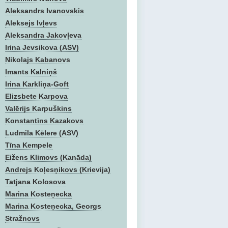
Aleksandrs Ivanovskis
Aleksejs Ivļevs
Aleksandra Jakovļeva
Irina Jevsikova (ASV)
Nikolajs Kabanovs
Imants Kalniņš
Irina Karkliņa-Goft
Elizsbete Karpova
Valērijs Karpuškins
Konstantīns Kazakovs
Ludmila Kēlere (ASV)
Tīna Kempele
Eižens Klimovs (Kanāda)
Andrejs Koļesņikovs (Krievija)
Tatjana Kolosova
Marina Kosteņecka
Marina Kosteņecka, Georgs
Stražnovs