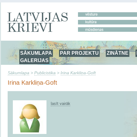
SĀKUMLAPA
PAR PROJEKTU
ZINĀTNE
GALERIJAS
Sākumlapa
>
Publicistika
>
Irina Karkliņa-Goft
Irina Karkliņa-Goft
lasīt vairāk