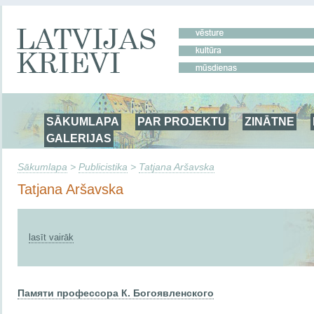
SĀKUMLAPA
PAR PROJEKTU
ZINĀTNE
GALERIJAS
Sākumlapa
>
Publicistika
>
Tatjana Aršavska
Tatjana Aršavska
lasīt vairāk
Памяти профессора К. Богоявленского