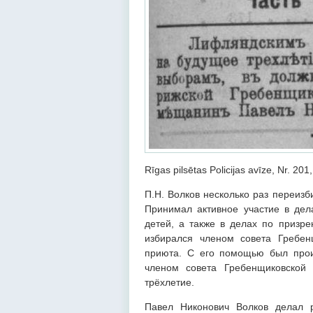
Rīgas pilsētas Policijas avīze, Nr. 20
П.Н. Волков несколько раз переиз
Принимал активное участие в дел
детей, а также в делах по призре
избирался членом совета Гребе
приюта. С его помощью был прои
членом совета Гребенщиковско
трёхлетие.
Павел Никонович Волков делал р