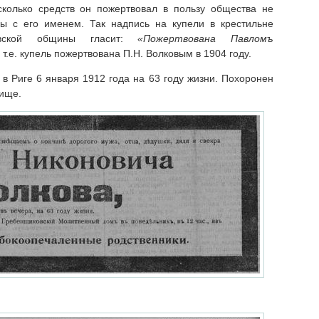
сколько средств он пожертвовал в пользу общества не
ры с его именем. Так надпись на купели в крестильне
овской общины гласит:
«Пожертвована Павломъ
, т.е. купель пожертвована П.Н. Волковым в 1904 году.
в Риге 6 января 1912 года на 63 году жизни. Похоронен
ище.