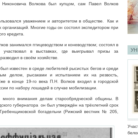
 Никоновича Волкова был купцом, сам Павел Волков
льзовался уважением и авторитетом в обществе. Как и
х организаций. Многие годы он состоял экспедитором при
го кредита.
ков занимался птицеводством и коневодством; состоял в
УН
; участвовал в выставках, где выигрывал призы за
 разводил в своём хозяйстве.
был известен в среде любителей рысистых бегов и среди
ным делом, рысаками и испытанием их на резвость,
же в конце 19-го века П.Н. Волков входил в городской
ссии по набору лошадей в случае мобилизации.
ял много внимания делам старообрядческой общины. В
ского губернатора он был утверждён на трёхлетний срок
Гребенщиковской богадельни (Рижский вестник № 205,
Учас
бело