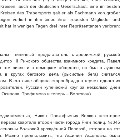
Kreisen, auch der deutschen Gesellschast. eine im besten
n Kreisen des Trabersports galt er als Fachmann von großer
bigen verliert in ihm eines ihrer treuesten Mitglieder und
t hat in wenigen Tagen drei ihrer Repräsentanten verloren:
»
ался типичный представитель старорижской русской
итор III Рижского общества взаимного кредита, Павел
 в том числе и в немецком обществе, он был в лучшем
 в кругах бегового дела (рысистые бега) считался
ом. В его лице община старообрядцев теряет одного из
овителей. Русский купеческий круг за несколько дней
: Осипова, Трофимова и теперь – Волкова»).
едвижимостью, Никон Прокофьевич Волков некоторое
 первом квартале второй части города Риги полиц. №345
Аксеновны Волковой урождённой Поповой, которая на тот
й. Можно предположить, что Аксиния Аксеновна была