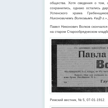
общества. Хотя сведения о том, 
сохранились, однако остались да
Успенского храма Гребенщик
Никоновичемъ Волковымъ ҂ац҃д г.»
Павел Никонович Волков скончался 
на старом Старообрядческом кладб
Рижский вестник, № 5, 07-01-1912.