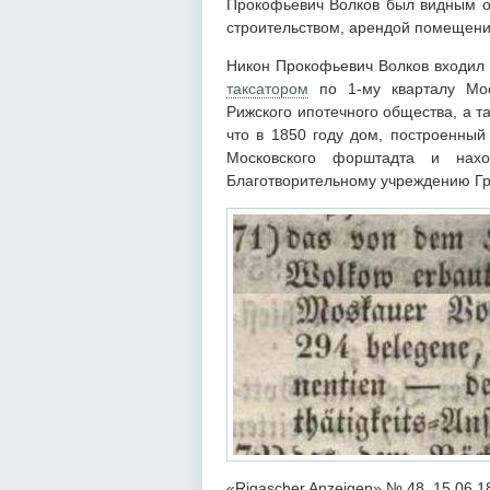
Прокофьевич Волков был видным о
строительством, арендой помещени
Никон Прокофьевич Волков входил 
таксатором
по 1-му кварталу Мос
Рижского ипотечного общества, а т
что в 1850 году дом, построенны
Московского форштадта и на
Благотворительному учреждению Г
«Rigascher Anzeigen» № 48, 15.06.1