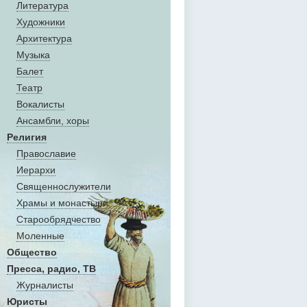
Литература
Художники
Aрхитектура
Музыка
Балет
Театр
Вокалисты
Aнсамбли, хоры
Религия
Православие
Иерархи
Священнослужители
Храмы и монастыри
Старообрядчество
Моленные
Общество
Пресса, радио, ТВ
Журналисты
Юристы