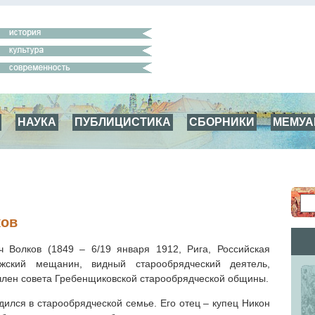
НАУКА
ПУБЛИЦИСТИКА
СБОРНИКИ
МЕМУ
ков
ч Волков (1849 – 6/19 января 1912, Рига, Российская
жский мещанин, видный старообрядческий деятель,
 член совета Гребенщиковской старообрядческой общины.
дился в старообрядческой семье. Его отец – купец Никон