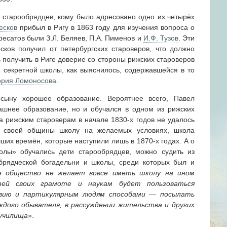
х старообрядцев, кому было адресовано одно из четырёх
есков
прибыл в Ригу в 1863 году для изучения вопроса о
ресатов были З.Л. Беляев, П.А. Пименов и
И.Ф. Тузов
. Эти
ков получил от петербургских староверов, что должно
 получить в Риге доверие со стороны рижских староверов
о секретной школы, как выяснилось, содержавшейся в то
ория Ломоносова
.
сыну хорошее образование. Вероятнее всего, Павел
ашнее образование, но и обучался в одном из рижских
а рижским староверам в начале 1830-х годов не удалось
я своей общины школу на желаемых условиях, школа
ших времён, которые наступили лишь в 1870-х годах.
А о
олы» обучались дети старообрядцев, можно судить из
брядческой богадельни и школы, среди которых был и
ое общество не желает вовсе иметь школу на ином
тей своих грамоте и наукам будет пользоваться
овию и партикулярным людям способами — посылать
ждого обывателя, в рассуждении жительства и других
училища
».