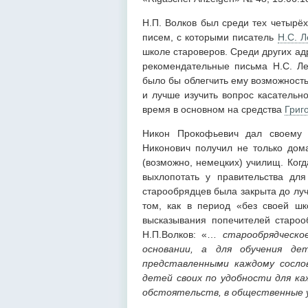
Н.П. Волков был среди тех четырё
писем, с которыми писатель
Н.С. Л
школе староверов. Среди других ад
рекомендательные письма Н.С. Лес
было бы облегчить ему возможность
и лучше изучить вопрос касательн
время в основном на средства
Григ
Никон Прокофьевич дал своему 
Никонович получил не только дом
(возможно, немецких) училищ. Когд
выхлопотать у правительства дл
старообрядцев была закрыта до луч
том, как в период «без своей шк
высказывания попечителей староо
Н.П.Волков: «…
старообрядческ
основании, а для обучения де
представленными каждому сосл
детей своих по удобности для ка
обстоятельств, в общественные 