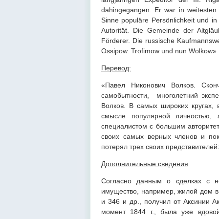
dahingegangen. Er war in weitesten 
Sinne populäre Persönlichkeit und i
Autorität. Die Gemeinde der Altgläu
Förderer. Die russische Kaufmannswel
Ossipow. Trofimow und nun Wolkow
Перевод:
«Павел Никонович Волков. Сконч
самобытности, многолетний экспед
Волков. В самых широких кругах,
смысле популярной личностью, а
специалистом с большим авторитет
своих самых верных членов и покр
потерял трех своих представителей
Дополнительные сведения
Согласно данным о сделках с н
имущество, например, жилой дом в
и 346 и др., получил от Аксинии 
момент 1844 г., была уже вдово