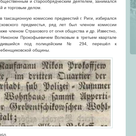
бщественным и старообрядческим деятелем, занимался
й и торговым делом.
в таксационную комиссию предместий г. Риги, избирался
ковского предместья, ряд лет был членом комиссии
акже членом Страхового от огня общества и др. Известно,
й Никоном Прокофьевичем Волковым в третьем квартале
ходившийся под полицейским № 294, перешёл к
ребенщиковской общины.
850.