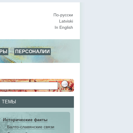
По-русски
Latviski
In English
АРЫ
ПЕРСОНАЛИИ
ТЕМЫ
Исторические факты
Балто-славянские связи