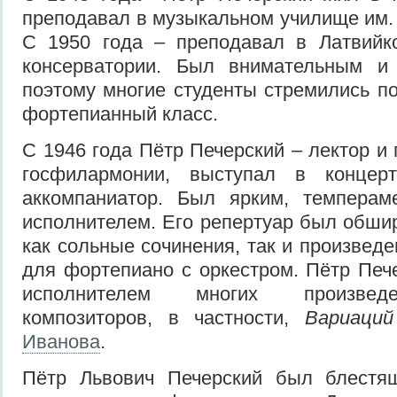
преподавал в музыкальном училище им
С 1950 года – преподавал в Латвийко
консерватории. Был внимательным и 
поэтому многие студенты стремились по
фортепианный класс.
С 1946 года Пётр Печерский – лектор и
госфилармонии, выступал в концер
аккомпаниатор. Был ярким, темперам
исполнителем. Его репертуар был обшир
как сольные сочинения, так и произвед
для фортепиано с оркестром. Пётр Пе
исполнителем многих произвед
композиторов, в частности,
Вариаци
Иванова
.
Пётр Львович Печерский был блестя