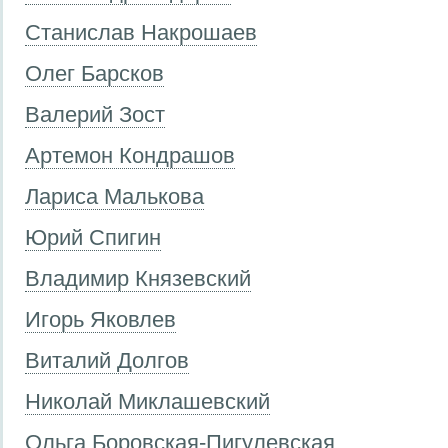
Станислав Накрошаев
Олег Барсков
Валерий Зост
Артемон Кондрашов
Лариса Малькова
Юрий Спигин
Владимир Князевский
Игорь Яковлев
Виталий Долгов
Николай Миклашевский
Ольга Боровская-Пигулевская