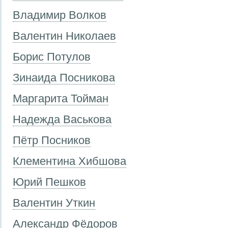
Владимир Волков
Валентин Николаев
Борис Потулов
Зинаида Посникова
Маргарита Тойман
Надежда Васькова
Пётр Посников
Клементина Хибшова
Юрий Пешков
Валентин Уткин
Александр Фёдоров