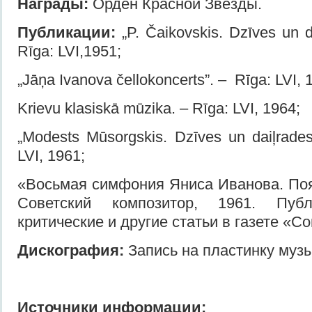
Награды:
Орден Красной Звезды.
Публикации:
„P. Čaikovskis. Dzīves un d
Rīga: LVI,1951;
„Jāņa Ivanova čellokoncerts”. – Rīga: LVI, 
Krievu klasiskā mūzika. – Rīga: LVI, 1964;
„Modests Mūsorgskis. Dzīves un daiļrade
LVI, 1961;
«Восьмая симфония Яниса Иванова. Поя
Советский композитор, 1961. Публ
критические и другие статьи в газете «С
Дискография:
Запись на пластинку муз
Источники информации: