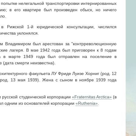
в попытке нелегальной транспортировки интернированных
ию; в его квартире был произведен обыск, но ничего
ло.
в Рижской 1-й юридической консультации, числился
ичества уклонялся.
ом Владимиром был арестован за "контрреволюционную
ские лагеря. В мае 1942 года был приговорен к 8 годам
а в марте 1949 года был отправлен на поселение в
е (дата смерти неизвестна).
архитектурного факульета ЛУ Фриде Луизе Хорниг (род. 12
(род. 13 мая 1939). Жена с сыном в ноябре 1939 года
 русской студенческой корпорации
«Fraternitas Arctica»
(в
Был одним из основателей корпорации
«Ruthenia»
.