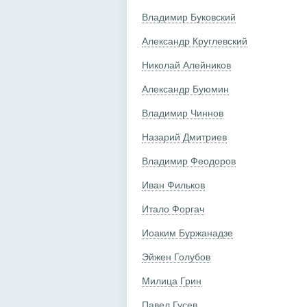
Владимир Буковский
Александр Круглевский
Николай Алейников
Александр Буюмин
Владимир Чиннов
Назарий Дмитриев
Владимир Феодоров
Иван Фильков
Итало Форгач
Иоаким Буржанадзе
Эйжен Голубов
Милица Грин
Павел Гусев