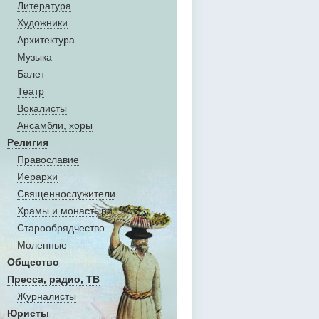
Литература
Художники
Aрхитектура
Музыка
Балет
Театр
Вокалисты
Aнсамбли, хоры
Религия
Православие
Иерархи
Священнослужители
Храмы и монастыри
Старообрядчество
Моленные
Общество
Пресса, радио, ТВ
Журналисты
Юристы