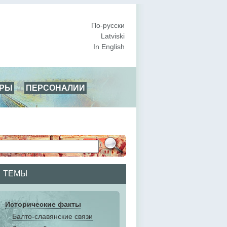
По-русски
Latviski
In English
АРЫ
ПЕРСОНАЛИИ
ТЕМЫ
Исторические факты
Балто-славянские связи