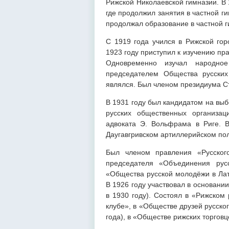
Рижской Николаевской гимназии. В 
где продолжил занятия в частной ги
продолжал образование в частной г
С 1919 года учился в Рижской гор
1923 году приступил к изучению пра
Одновременно изучал народно
председателем Общества русских
являлся. Был членом президиума Ст
В 1931 году был кандидатом на выб
русских общественных организа
адвоката Э. Вольфрама в Риге. 
Даугавгривском артиллерийском пол
Был членом правления «Русског
председателя «Объединения русс
«Общества русской молодёжи в Лат
В 1926 году участвовал в основани
в 1930 году). Состоял в «Рижском
клубе», в «Обществе друзей русско
года), в «Обществе рижских торгов