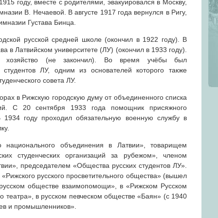
1915 году, вместе с родителями, эвакуировался в Москву,
мназии В. Нечаевой. В августе 1917 года вернулся в Ригу,
имназии Густава Бинца.
одской русской средней школе (окончил в 1922 году). В
ва в Латвийском университете (ЛУ) (окончил в 1933 году).
е хозяйство (не закончил). Во время учёбы был
 студентов ЛУ, одним из основателей которого также
уденческого совета ЛУ.
орах в Рижскую городскую думу от объединенного списка
ций. С 20 сентября 1933 года помощник присяжного
В 1934 году проходил обязательную военную службу в
ку.
о национального объединения в Латвии», товарищем
ких студенческих организаций за рубежом», членом
вии», председателем «Общества русских студентов ЛУ».
и «Рижского русского просветительного общества» (вышел
 русском обществе взаимопомощи», в «Рижском Русском
го театра», в русском певческом обществе «Баян» (с 1940
цев и промышленников».