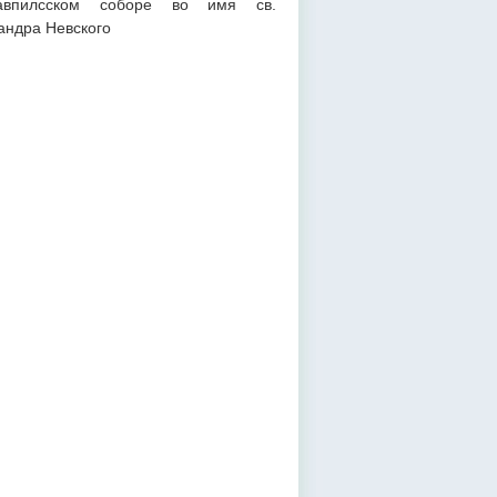
гавпилсском соборе во имя св.
андра Невского