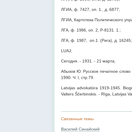
ЛГИА, ф. 7427, оп. 1., д. 6877;
ЛГИА, Картотека Политического упр
ЛГА, ф. 1986, оп. 2, P-8131. 1.;
ЛГА, ф. 1987, оп.1. (Рига), д. 16245;
LUAJ;
Сегодня. - 1931. - 21 мapтa;
Абызов Ю. Русское печатное слово 
1990. Ч. l, стр.79.
Latvijas advokatūra 1919-1945. Biogrā
Valters Ščerbinskis. - Rīga, Latvijas Va
Связанные темы
Василий Синайский