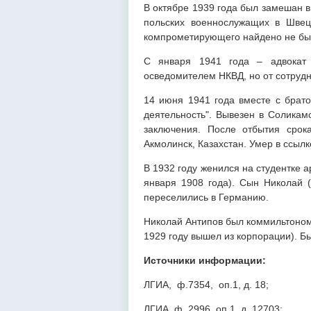
В октябре 1939 года был замешан 
польских военнослужащих в Швец
компрометирующего найдено не бы
С января 1941 года – адвокат 
осведомителем НКВД, но от сотрудн
14 июня 1941 года вместе с брат
деятельность". Вывезен в Соликам
заключения. После отбытия срок
Акмолинск, Казахстан. Умер в ссылк
В 1932 году женился на студентке 
января 1908 года). Сын Николай 
переселились в Германию.
Николай Антипов был коммильтоном
1929 году вышел из корпорации). 
Источники информации:
ЛГИА, ф.7354, оп.1, д. 18;
ЛГИА, ф. 2996, оп.1, д. 12703;