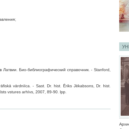
авления;
УН
в Латвии. Био-библиографический справочник. - Stanford,
fiskā vārdniīca. - Sast. Dr. hist. Ēriks Jēkabsons, Dr. hist.
lsts v­stures arhīvs, 2007, 89-90. lpp.
Арх