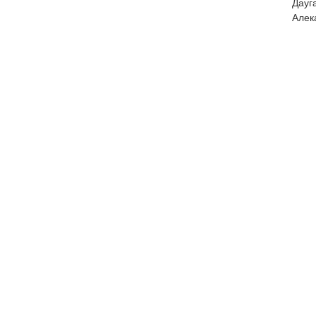
Дау
Алек