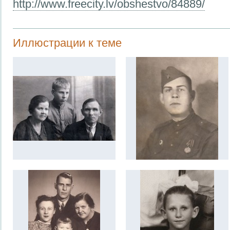
http://www.freecity.lv/obshestvo/84889/
Иллюстрации к теме