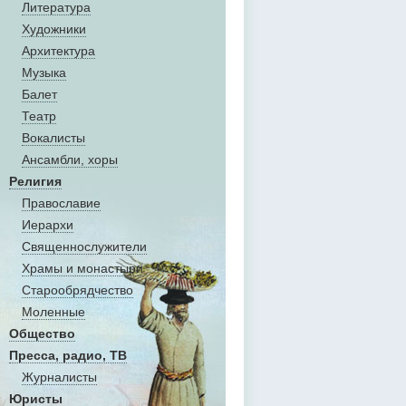
Литература
Художники
Aрхитектура
Музыка
Балет
Театр
Вокалисты
Aнсамбли, хоры
Религия
Православие
Иерархи
Священнослужители
Храмы и монастыри
Старообрядчество
Моленные
Общество
Пресса, радио, ТВ
Журналисты
Юристы