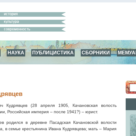
НАУКА
ПУБЛИЦИСТИКА
СБОРНИКИ
МЕМУ
дрявцев
ч Кудрявцев (28 апреля 1905, Качановская волость
ии, Российская империя – после 1941?) – юрист.
ев родился в деревне Пасадская Качановской волости
да, в семье крестьянина Ивана Кудрявцева; мать – Мария