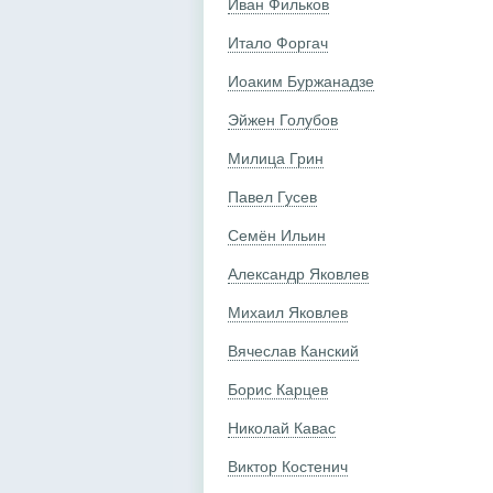
Иван Фильков
Итало Форгач
Иоаким Буржанадзе
Эйжен Голубов
Милица Грин
Павел Гусев
Семён Ильин
Александр Яковлев
Михаил Яковлев
Вячеслав Канский
Борис Карцев
Николай Кавас
Виктор Костенич