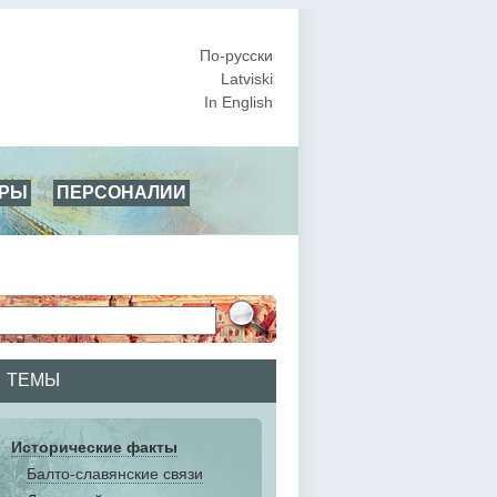
По-русски
Latviski
In English
АРЫ
ПЕРСОНАЛИИ
ТЕМЫ
Исторические факты
Балто-славянские связи