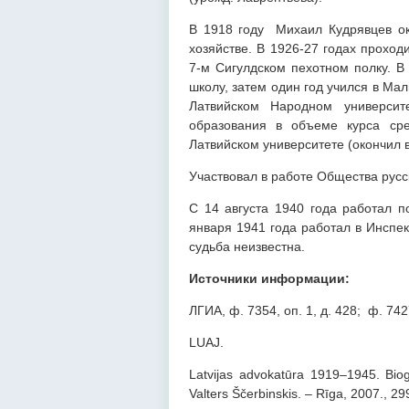
В 1918 году Михаил Кудрявцев ок
хозяйстве. В 1926-27 годах проход
7-м Сигулдском пехотном полку. В
школу, затем один год учился в Ма
Латвийском Народном университ
образования в объеме курса ср
Латвийском университете (окончил в
Участвовал в работе Общества русс
С 14 августа 1940 года работал п
января 1941 года работал в Инспек
судьба неизвестна.
Источники информации:
ЛГИА, ф. 7354, оп. 1, д. 428; ф. 7427
LUAJ.
Latvijas advokatūra 1919–1945. Biogrā
Valters Ščerbinskis. – Rīga, 2007., 29