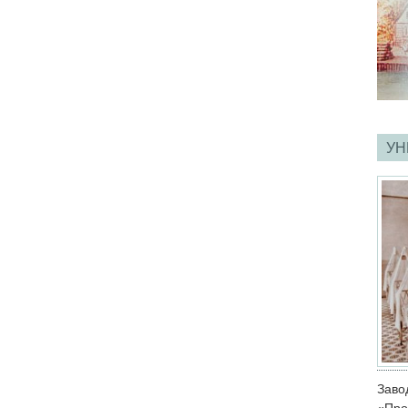
УН
Зав