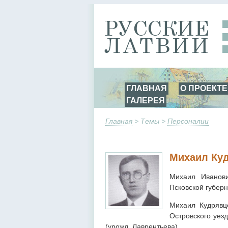
ГЛАВНАЯ
О ПРОЕКТЕ
ГАЛЕРЕЯ
Главная
> Темы >
Персоналии
Михаил Ку
Михаил Иванови
Псковской губерн
Михаил Кудрявц
Островского уез
(урожд. Лаврентьева).