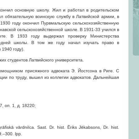
ончил основную школу. Жил и работал в родительском
ил обязательную воинскую службу в Латвийской армии, в
 1930 году окончил Пурвмальскую сельскохозяйственную
лнавской сельскохозяйственной школе. В 1931-33 учился в
ете. В 1933 году выдержал проверку Министерства
едней школы. В том же году начал изучать право в
 1940 году).
ких студентов Латвийского университета.
омощником присяжного адвоката Э. Йостсона в Риге. С
ции по труду, вышел из коллегии адвокатов. Дальнейшая
, оп. 1, д. 18220;
fiskā vārdniīca. Sast. Dr. hist. Ēriks Jēkabsons, Dr. hist.
9.–300. lpp.