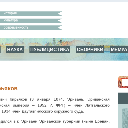
НАУКА
ПУБЛИЦИСТИКА
СБОРНИКИ
МЕМУ
рьяков
вич Кирьяков (3 января 1874, Эривань, Эриванская
ийская империя – 1952 ?, ФРГ) – член Латгальского
с 1934 член Даугавпилсского окружного суда.
одился в г. Эривани Эриванской губернии (ныне Ереван,