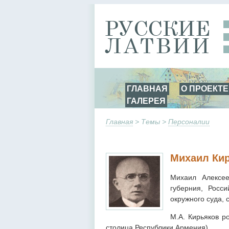
ГЛАВНАЯ
О ПРОЕКТЕ
ГАЛЕРЕЯ
Главная
> Темы >
Персоналии
Михаил Ки
Михаил Алексее
губерния, Росс
окружного суда, 
М.А. Кирьяков р
столица Республики Армения).