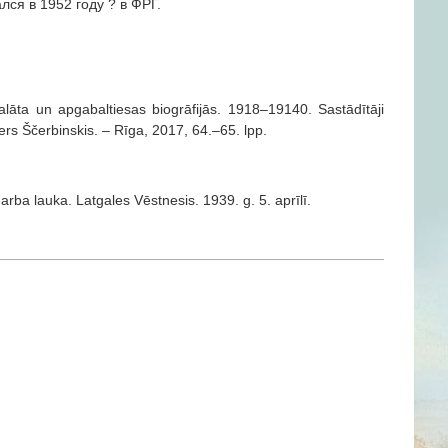
ся в 1952 году ? в ФРГ.
āta un apgabaltiesas biogrāfijās. 1918–19140. Sastādītāji
lters Ščerbinskis. – Rīga, 2017, 64.–65. lpp.
arba lauka. Latgales Vēstnesis. 1939. g. 5. aprīlī.