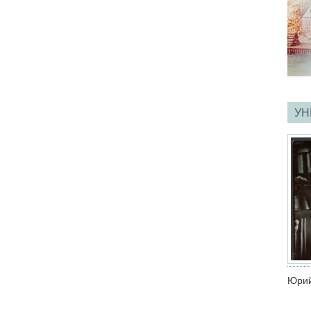
УН
Юрий