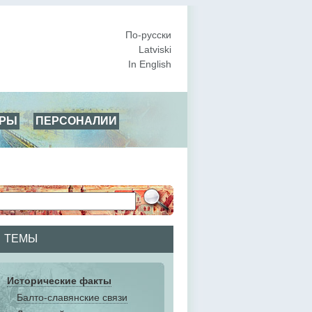
По-русски
Latviski
In English
АРЫ
ПЕРСОНАЛИИ
ТЕМЫ
Исторические факты
Балто-славянские связи