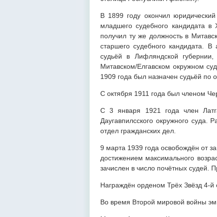
В 1899 году окончил юридический 
младшего судебного кандидата в Х
получил ту же должность в Митавс
старшего судебного кандидата. 
судьёй в Лифляндской губернии,
Митавском/Елгавском окружном суд
1909 года был назначен судьёй по 
С октября 1911 года был членом Че
С 3 января 1921 года член Латг
Даугавпилсского окружного суда. Р
отдел гражданских дел.
9 марта 1939 года освобождён от з
достижением максимального возрас
зачислен в число почётных судей. 
Награждён орденом Трёх Звёзд 4-й 
Во время Второй мировой войны эм