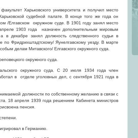
факультет Харьковского университета и получил место
арьковской судебной палате. В конце того же года он
ком /Елгавском окружном суде. В 1901 году занял место
В апреле 1903 года назначен дополнительным мировым
 а в декабре занял должность следственного судьи в
е по Фридрихштадтскому/ Яунелгавскому уезду. В марте
особым делам Митавского/ Елгавского окружного суда.
реповецкого окружного суда.
альского окружного суда. С 20 июля 1934 года член
аботал в отделе уголовных дел, с сентября 1921 года в
анимаемой должности по собственному желанию в связи с
та. 18 апреля 1939 года решением Кабинета министров
Присвоена пенсия.
степени.
игрировал в Германию.