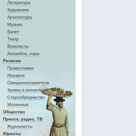
Литература
Художники
Aрхитектура
Музыка
Балет
Театр
Вокалисты
Aнсамбли, хоры
Религия
Православие
Иерархи
Священнослужители
Храмы и монастыри
Старообрядчество
Моленные
Общество
Пресса, радио, ТВ
Журналисты
Юристы