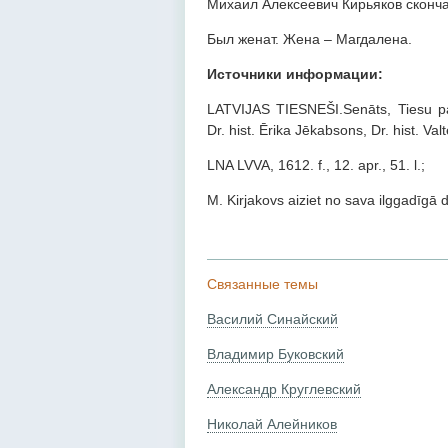
Михаил Алексеевич Кирьяков скончал
Был женат. Жена – Магдалена.
Источники информации:
LATVIJAS TIESNEŠI.Senāts, Tiesu pal
Dr. hist. Ērika Jēkabsons, Dr. hist. Va
LNA LVVA, 1612. f., 12. apr., 51. l.;
M. Kirjakovs aiziet no sava ilggadīgā d
Связанные темы
Василий Синайский
Владимир Буковский
Александр Круглевский
Николай Алейников