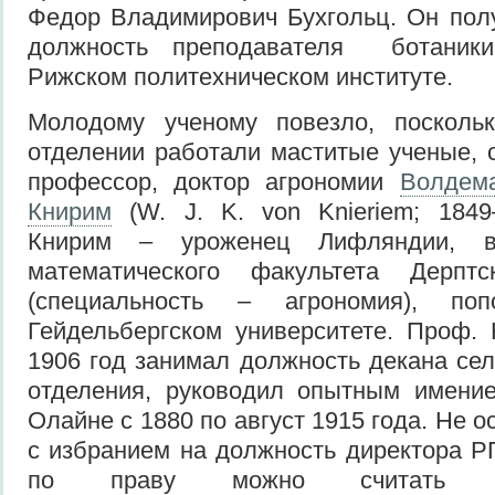
Федор Владимирович Бухгольц. Он пол
должность преподавателя ботаник
Рижском политехническом институте.
Молодому ученому повезло, посколь
отделении работали маститые ученые,
профессор, доктор агрономии
Волдем
Книрим
(W. J. K. von Knieriem; 1849
Книрим – уроженец Лифляндии, вы
математического факультета Дерптс
(специальность – агрономия), по
Гейдельбергском университете. Проф.
1906 год занимал должность декана сел
отделения, руководил опытным имени
Олайне с 1880 по август 1915 года. Не 
с избранием на должность директора РП
по праву можно считать осн