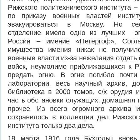
Рижского политехнического института –
по приказу военных властей инсти
эвакуироваться в Москву. Но сель
отделение имело одно из лучших оп
России – имение «Петергоф». Согла
имущества имения никак не получил
военные власти из-за нежелания отдать 
войск, неумолимо приближавшихся к Р
предать огню. В огне погибло почти
лаборатории, весь научный архив, д
библиотека в 2000 томов, с/х орудия 
часть обстановки служащих, домашняя п
прочее.
Из всего огромного архива 
сохранилось в коллекции дел Рижског
института только два дела.
19 марта 1916 года Бухгольц вновь