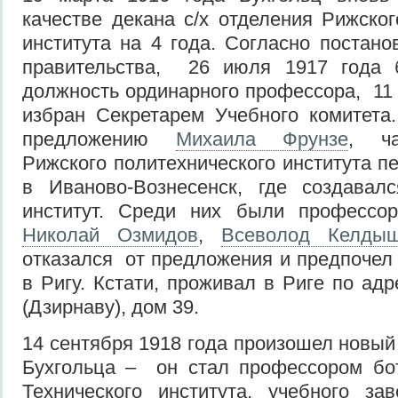
качестве декана с/х отделения Рижског
института на 4 года. Согласно постан
правительства, 26 июля 1917 года 
должность ординарного профессора, 11 
избран Секретарем Учебного комитета.
предложению
Михаила Фрунзе
, ча
Рижского политехнического института п
в Иваново-Вознесенск, где создавалс
институт. Среди них были професс
Николай Озмидов
,
Всеволод Келды
отказался от предложения и предпочел 
в Ригу. Кстати, проживал в Риге по ад
(Дзирнаву), дом 39.
14 сентября 1918 года произошел новый
Бухгольца – он стал профессором бот
Технического института, учебного за