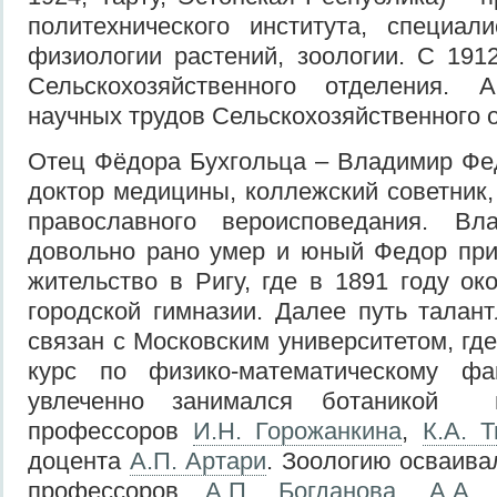
политехнического института, специал
физиологии растений, зоологии. С 191
Сельскохозяйственного отделения.
А
научных трудов Сельскохозяйственного 
Отец Фёдора Бухгольца – Владимир Фе
доктор медицины, коллежский советник
православного вероисповедания. Вл
довольно рано умер и юный Федор при
жительство в Ригу, где в 1891 году ок
городской гимназии. Далее путь тала
связан с Московским университетом, гд
курс по физико-математическому фа
увлеченно занимался ботаникой п
профессоров
И.Н. Горожанкина
,
К.А. 
доцента
А.П. Артари
. Зоологию осваива
профессоров
А.П. Богданова
,
А.А.