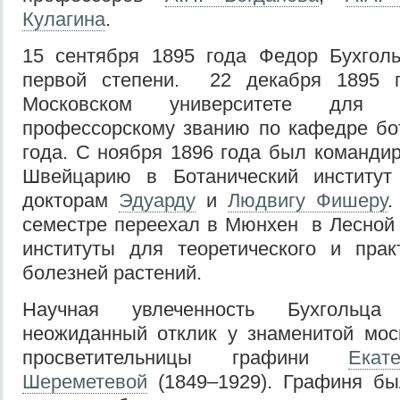
Кулагина
.
15 сентября 1895 года Федор Бухгол
первой степени. 22 декабря 1895 г
Московском университете для п
профессорскому званию по кафедре бо
года. С ноября 1896 года был командир
Швейцарию в Ботанический институ
докторам
Эдуарду
и
Людвигу Фишеру
.
семестре переехал в Мюнхен в Лесной
институты для теоретического и прак
болезней растений.
Научная увлеченность Бухгольц
неожиданный отклик у знаменитой мос
просветительницы графини
Ека
Шереметевой
(1849–1929). Графиня бы