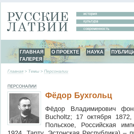
ГЛАВНАЯ
О ПРОЕКТЕ
НАУКА
ПУБЛИЦ
ГАЛЕРЕЯ
Главная
> Темы >
Персоналии
ПЕРСОНАЛИИ
Фёдор Бухгольц
Фёдор Владимирович фон 
Bucholtz; 17 октября 1872
Польское, Российская им
1924, Тарту, Эстонская Республика) – 