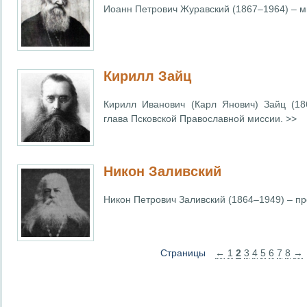
Иоанн Петрович Журавский (1867–1964) – 
Кирилл Зайц
Кирилл Иванович (Карл Янович) Зайц (18
глава Псковской Православной миссии. >>
Никон Заливский
Никон Петрович Заливский (1864–1949) – пр
Страницы
←
1
2
3
4
5
6
7
8
→