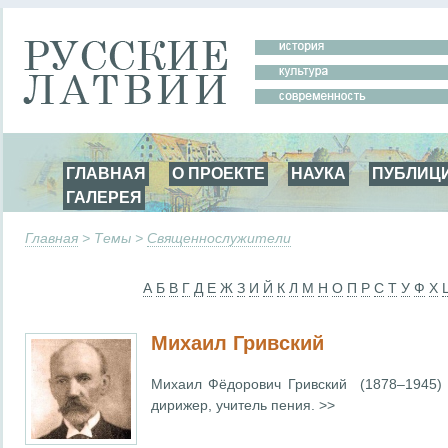
ГЛАВНАЯ
О ПРОЕКТЕ
НАУКА
ПУБЛИЦ
ГАЛЕРЕЯ
Главная
> Темы >
Священнослужители
А
Б
В
Г
Д
Е
Ж
З
И
Й
К
Л
М
Н
О
П
Р
С
Т
У
Ф
Х
Михаил Гривский
Михаил Фёдорович Гривский (1878–1945)
дирижер, учитель пения. >>