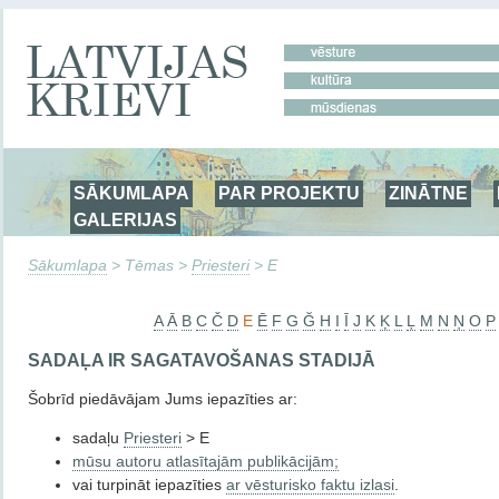
SĀKUMLAPA
PAR PROJEKTU
ZINĀTNE
GALERIJAS
Sākumlapa
> Tēmas >
Priesteri
> E
A
Ā
B
C
Č
D
E
Ē
F
G
Ğ
H
I
Ī
J
K
Ķ
L
Ļ
M
N
Ņ
O
P
SADAĻA IR SAGATAVOŠANAS STADIJĀ
Šobrīd piedāvājam Jums iepazīties ar:
sadaļu
Priesteri
> E
mūsu autoru atlasītajām publikācijām;
vai turpināt iepazīties
ar vēsturisko faktu izlasi
.