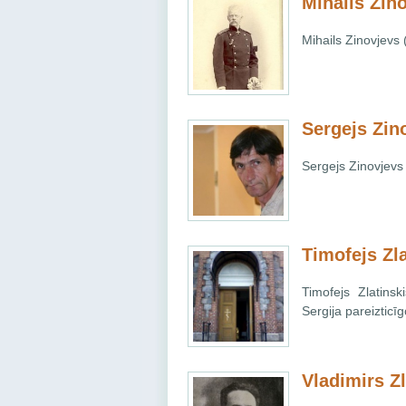
Mihails Zin
Mihails Zinovjevs
Sergejs Zin
Sergejs Zinovjevs
Timofejs Zla
Timofejs Zlatins
Sergija pareiztic
Vladimirs Zl