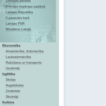
Livonijas periods
Krievijas impērijas sastāvā
Latvijas Republika
II pasaules karš
Latvijas PSR
Mūsdienu Latvija
Ekonomika
Amatniecība, tirdzniecība
Lauksaimniecība
Ražošana un transports
Uzņēmēji
Izglītība
Skolas
Augstskolas
Zinātnieki
Skolotāji
Kultūra