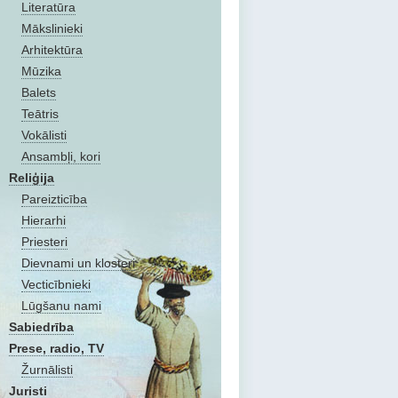
Literatūra
Mākslinieki
Arhitektūra
Mūzika
Balets
Teātris
Vokālisti
Ansambļi, kori
Reliģija
Pareizticība
Hierarhi
Priesteri
Dievnami un klosteri
Vecticībnieki
Lūgšanu nami
Sabiedrība
Prese, radio, TV
Žurnālisti
Juristi