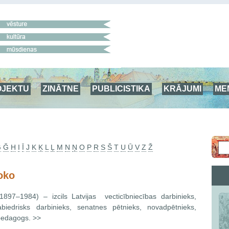
OJEKTU
ZINĀTNE
PUBLICISTIKA
KRĀJUMI
ME
G
Ğ
H
I
Ī
J
K
Ķ
L
Ļ
M
N
Ņ
O
P
R
S
Š
T
U
Ū
V
Z
Ž
oko
1897–1984) – izcils Latvijas vecticībniecības darbinieks,
abiedrisks darbinieks, senatnes pētnieks, novadpētnieks,
pedagogs. >>