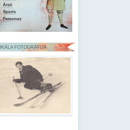
Ārsti
Sports
Personas
IKĀLA FOTOGRĀFIJA