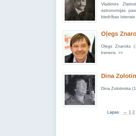
Vladimirs Zlati
astronomijas pas
biedrības īstenais
Oļegs Znar
Oļegs Znaroks (1
treneris. >>
Dina Zoloti
Dina Zolotinska (1
Lapas
←
1
2