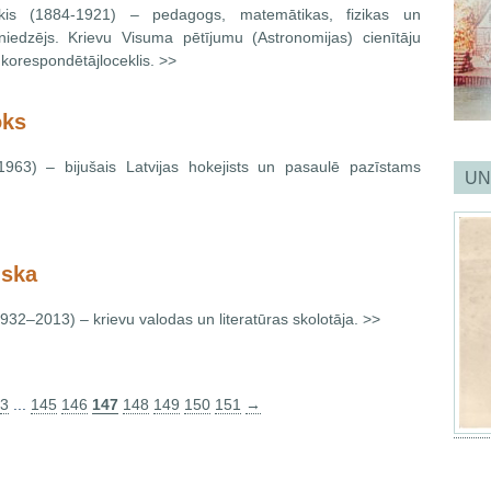
nskis (1884-1921) – pedagogs, matemātikas, fizikas un
niedzējs. Krievu Visuma pētījumu (Astronomijas) cienītāju
 korespondētājloceklis. >>
oks
963) – bijušais Latvijas hokejists un pasaulē pazīstams
UN
nska
932–2013) – krievu valodas un literatūras skolotāja. >>
3
...
145
146
147
148
149
150
151
→