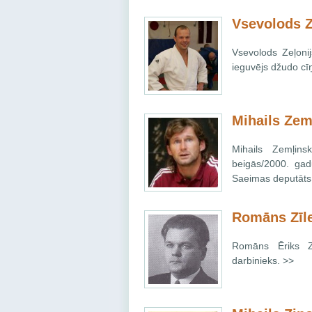
Vsevolods Z
Vsevolods Zeļoni
ieguvējs džudo cī
Mihails Zem
Mihails Zemļins
beigās/2000. gad
Saeimas deputāts
Romāns Zīl
Romāns Ēriks Zī
darbinieks. >>