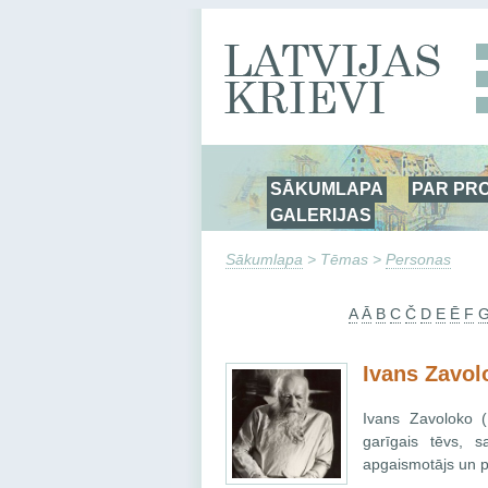
SĀKUMLAPA
PAR PR
GALERIJAS
Sākumlapa
> Tēmas >
Personas
A
Ā
B
C
Č
D
E
Ē
F
Ivans Zavol
Ivans Zavoloko (
garīgais tēvs, s
apgaismotājs un 