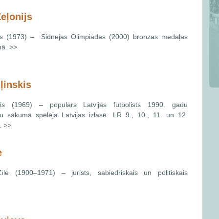
eļonijs
js (1973) – Sidnejas Olimpiādes (2000) bronzas medaļas
ņā. >>
ļinskis
kis (1969) – populārs Latvijas futbolists 1990. gadu
u sākumā spēlēja Latvijas izlasē. LR 9., 10., 11. un 12.
. >>
e
le (1900–1971) – jurists, sabiedriskais un politiskais