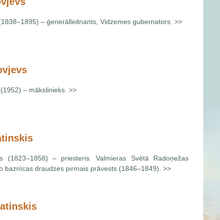
ovjevs
 (1838–1895) – ģenerālleitnants, Vidzemes gubernators. >>
ovjevs
 (1952) – mākslinieks. >>
tinskis
kis (1823–1858) – priesteris. Valmieras Svētā Radoņežas
īgo baznīcas draudzes pirmais prāvests (1846–1849). >>
atinskis