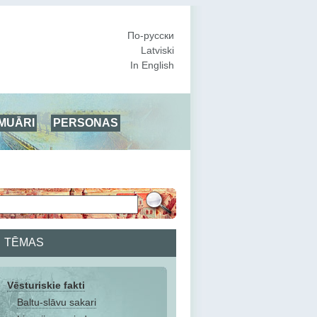
По-русски
Latviski
In English
MUĀRI
PERSONAS
TĒMAS
Vēsturiskie fakti
Baltu-slāvu sakari