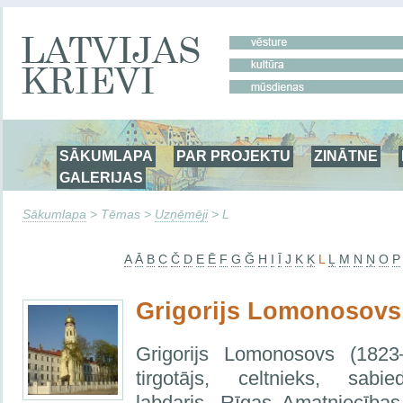
SĀKUMLAPA
PAR PROJEKTU
ZINĀTNE
GALERIJAS
Sākumlapa
> Tēmas >
Uzņēmēji
> L
A
Ā
B
C
Č
D
E
Ē
F
G
Ğ
H
I
Ī
J
K
Ķ
L
Ļ
M
N
Ņ
O
P
Grigorijs Lomonosovs
Grigorijs Lomonosovs (1823
tirgotājs, celtnieks, sabie
labdaris, Rīgas Amatniecības