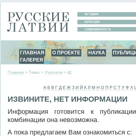
ГЛАВНАЯ
О ПРОЕКТЕ
НАУКА
ПУБЛИЦ
ГАЛЕРЕЯ
Главная
> Темы >
Учителя
> Щ
А
Б
В
Г
Д
Е
Ж
З
И
Й
К
Л
М
Н
О
П
Р
С
Т
У
Ф
Х
ИЗВИНИТЕ, НЕТ ИНФОРМАЦИИ
Информация готовится к публикаци
комбинации она невозможна.
А пока предлагаем Вам ознакомиться с: